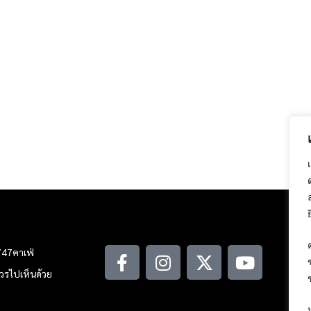
747คาเฟ่
ณควรไปเห็นด้วย