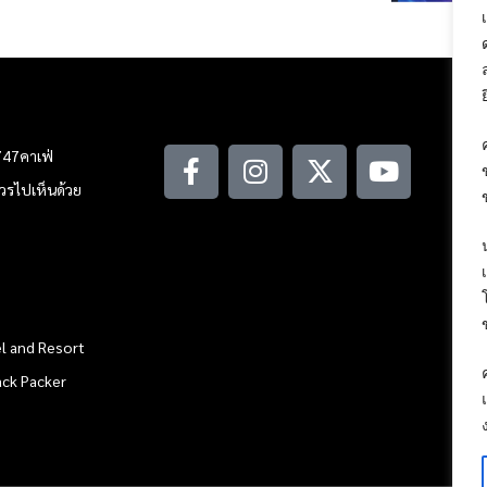
747คาเฟ่
ณควรไปเห็นด้วย
l and Resort
ack Packer