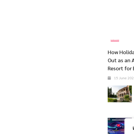
ที่พัก
How Holida
Out as an 
Resort for 
15 June 202