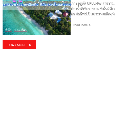
เกาะอูคูลัส UKULHAS สาธารณรัฐม
ท้องน้ำสีเขียว-คราม ที่นั้นมีท
นัก มัลดีฟส์เป็นประเทศเล็กๆที
Read More
ที่พัก
ท่องเที่ยว
LOAD MORE