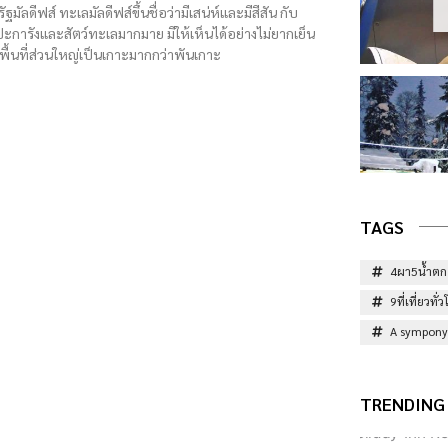
ัลดีฟส์ ทะเลมัลดีฟส์ขึ้นชื่อว่ามีเสน่ห์และมีสีสัน กับ
ั้งปะการังและสัตว์ทะเลมากมาย มีให้เห็นได้อย่างไม่ยากเย็น
่พื้นที่ส่วนใหญ่เป็นเกาะมากกว่าพันเกาะ
TAGS
4ผา5น้ำตก
9ที่เที่ยวท
A sympony 
TRENDING