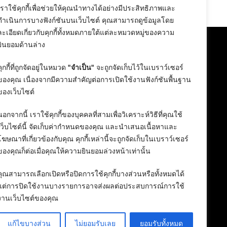
24 February 2026
เราใช้คุกกี้เพื่อช่วยให้คุณนำทางได้อย่างมีประสิทธิภาพและ
ดำเนินการบางฟังก์ชันบนเว็บไซต์ คุณสามารถดูข้อมูลโดย
ละเอียดเกี่ยวกับคุกกี้ทั้งหมดภายใต้แต่ละหมวดหมู่ของความ
ยินยอมด้านล่าง
คุกกี้ที่ถูกจัดอยู่ในหมวด
"จำเป็น"
จะถูกจัดเก็บไว้ในเบราว์เซอร์
ของคุณ เนื่องจากมีความสำคัญต่อการเปิดใช้งานฟังก์ชันพื้นฐาน
ของเว็บไซต์
นอกจากนี้ เราใช้คุกกี้ของบุคคลที่สามเพื่อวิเคราะห์วิธีที่คุณใช้
เว็บไซต์นี้ จัดเก็บค่ากำหนดของคุณ และนำเสนอเนื้อหาและ
โฆษณาที่เกี่ยวข้องกับคุณ คุกกี้เหล่านี้จะถูกจัดเก็บในเบราว์เซอร์
ของคุณก็ต่อเมื่อคุณให้ความยินยอมล่วงหน้าเท่านั้น
คุณสามารถเลือกเปิดหรือปิดการใช้คุกกี้บางส่วนหรือทั้งหมดได้
แต่การปิดใช้งานบางรายการอาจส่งผลต่อประสบการณ์การใช้
งานเว็บไซต์ของคุณ
แก้ไขบางส่วน
ไม่ยอมรับเลย
ยอมรับทั้งหมด