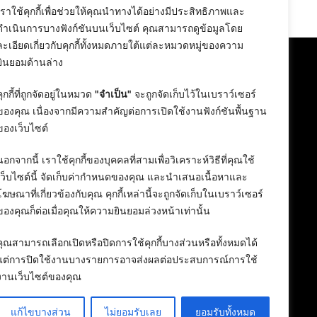
24 February 2026
เราใช้คุกกี้เพื่อช่วยให้คุณนำทางได้อย่างมีประสิทธิภาพและ
ดำเนินการบางฟังก์ชันบนเว็บไซต์ คุณสามารถดูข้อมูลโดย
ละเอียดเกี่ยวกับคุกกี้ทั้งหมดภายใต้แต่ละหมวดหมู่ของความ
ยินยอมด้านล่าง
คุกกี้ที่ถูกจัดอยู่ในหมวด
"จำเป็น"
จะถูกจัดเก็บไว้ในเบราว์เซอร์
ของคุณ เนื่องจากมีความสำคัญต่อการเปิดใช้งานฟังก์ชันพื้นฐาน
ของเว็บไซต์
นอกจากนี้ เราใช้คุกกี้ของบุคคลที่สามเพื่อวิเคราะห์วิธีที่คุณใช้
เว็บไซต์นี้ จัดเก็บค่ากำหนดของคุณ และนำเสนอเนื้อหาและ
โฆษณาที่เกี่ยวข้องกับคุณ คุกกี้เหล่านี้จะถูกจัดเก็บในเบราว์เซอร์
ของคุณก็ต่อเมื่อคุณให้ความยินยอมล่วงหน้าเท่านั้น
คุณสามารถเลือกเปิดหรือปิดการใช้คุกกี้บางส่วนหรือทั้งหมดได้
แต่การปิดใช้งานบางรายการอาจส่งผลต่อประสบการณ์การใช้
งานเว็บไซต์ของคุณ
แก้ไขบางส่วน
ไม่ยอมรับเลย
ยอมรับทั้งหมด