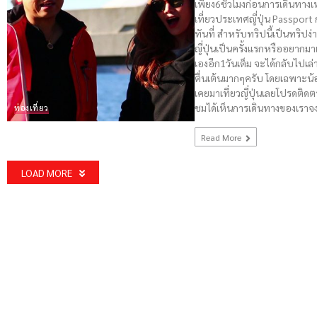
เพียง6ชั่วโมงก่อนการเดินทางเ
เที่ยวประเทศญี่ปุ่น Passport
ทันที่ สำหรับทริปนี้เป็นทริปง
ญี่ปุ่นเป็นครั้งแรกหรืออยากมา
เองอีก1วันเต็ม จะได้กลับไปเล่าใ
ตื่นเต้นมากๆครับ โดยเฉพาะน้อ
เคยมาเที่ยวญี่ปุ่นเลยโปรดติด
ชมได้เห็นการเดินทางของเราจ
ท่องเที่ยว
Read More
LOAD MORE