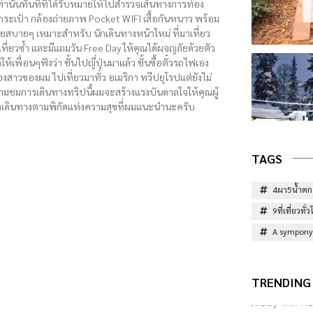
ท่านั้นทันทีที่ได้รับหมายให้ไปสำรวจเส้นทางการท่อง
 กระเป๋า กล้องถ่ายภาพ Pocket WIFI เสื้อกันหนาว พร้อม
่ายสบายๆ เหมาะสำหรับ นักเดินทางหน้าใหม่ ที่มาเที่ยว
เที่ยวซ้ำ และมีแถมวัน Free Day ให้คุณได้ผจญภัยด้วยตัว
ห้เพื่อนๆฟังว่า ชั้นไปญี่ปุ่นมาแล้ว ชั้นซื้อตั๋วรถไฟเอง
งสาวของผม ไปเที่ยวมาทั่ว อเมริกา ทวีปยุโรปแต่ยังไม่
ตามชมการเดินทางทริปนี้ผมจะสร้างแรงบันดาลใจให้คุณผู้
งเดินทางตามพิกัดแห่งความสุขที่ผมแนะนำนะครับ
TAGS
4ผา5น้ำตก
9ที่เที่ยวท
A sympony 
TRENDING