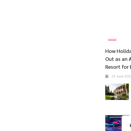
ที่พัก
How Holida
Out as an 
Resort for 
15 June 202