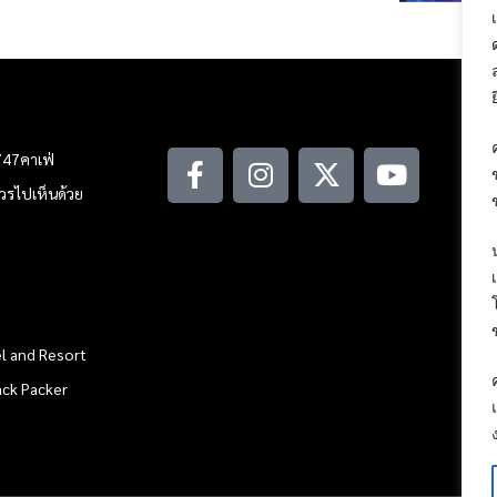
747คาเฟ่
ณควรไปเห็นด้วย
l and Resort
ack Packer