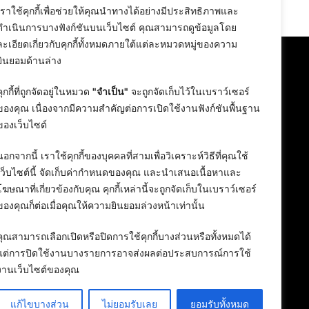
24 February 2026
เราใช้คุกกี้เพื่อช่วยให้คุณนำทางได้อย่างมีประสิทธิภาพและ
ดำเนินการบางฟังก์ชันบนเว็บไซต์ คุณสามารถดูข้อมูลโดย
ละเอียดเกี่ยวกับคุกกี้ทั้งหมดภายใต้แต่ละหมวดหมู่ของความ
ยินยอมด้านล่าง
คุกกี้ที่ถูกจัดอยู่ในหมวด
"จำเป็น"
จะถูกจัดเก็บไว้ในเบราว์เซอร์
ของคุณ เนื่องจากมีความสำคัญต่อการเปิดใช้งานฟังก์ชันพื้นฐาน
ของเว็บไซต์
นอกจากนี้ เราใช้คุกกี้ของบุคคลที่สามเพื่อวิเคราะห์วิธีที่คุณใช้
เว็บไซต์นี้ จัดเก็บค่ากำหนดของคุณ และนำเสนอเนื้อหาและ
โฆษณาที่เกี่ยวข้องกับคุณ คุกกี้เหล่านี้จะถูกจัดเก็บในเบราว์เซอร์
ของคุณก็ต่อเมื่อคุณให้ความยินยอมล่วงหน้าเท่านั้น
คุณสามารถเลือกเปิดหรือปิดการใช้คุกกี้บางส่วนหรือทั้งหมดได้
แต่การปิดใช้งานบางรายการอาจส่งผลต่อประสบการณ์การใช้
งานเว็บไซต์ของคุณ
แก้ไขบางส่วน
ไม่ยอมรับเลย
ยอมรับทั้งหมด