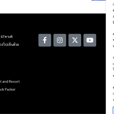
747คาเฟ่
ณควรไปเห็นด้วย
l and Resort
ack Packer