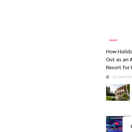
ที่พัก
How Holida
Out as an 
Resort for 
15 June 202