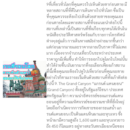
9ที่เที่ยวทั่วโลกที่คุณควรไปเห็นด้วยตาก่อนตาย มี
หลายสถานที่ที่ดีในการเดินทางไปทั่วโลก ซึ่งเป็น
ที่ๆคุณควรจะต้องไปเห็นด้วยสายตาของคุณเอง
ก่อนตายโดยเฉพาะสถานที่ที่จะแนะนำต่อไปนี้
สถานที่เหล่านี้เป็นสถานที่ซึ่งเกือบทุกคนได้เห็นใน
หนังสือประวัติศาสตร์พร้อมกับรายการโทรทัศน์
ต่างๆอยู่แล้ว การเดินทางสมัยง่ายง่ายมากขึ้นกว่า
แต่ก่อนมากมายและราคากลายเป็นราคาที่ไม่แพง
มาก เนื่องจากจำนวนเที่ยวบินระหว่างประเทศ
ราคาถูกมีเพิ่มขึ้น ทำให้การออกไปดูโลกใบใหม่นั้น
ทำได้ง่ายขึ้น มันยากมากที่จะเลือกเพียงเก้าสถาน
ที่นี้เพื่อคุณจะต้องไปดูไปเที่ยวก่อนที่คุณจะตาย
อย่างไรก็ตามเราจะเริ่มต้นด้วยสถานที่ทั้งเก้าดังต่อ
ไปนี้ 9. The Grand Canyon “แกรนด์ แคนยอน”
(Grand Canyon) ตั้งอยู่ในรัฐแอริโซนา ประเทศ
ท่องเที่ยว
สหรัฐอเมริกา ความน่าอัศจรรย์ของแกรนด์แคน
ยอนอยู่ที่ความมหัศจรรย์ของธรรมชาติที่ยิ่งใหญ่
โดยถือกำเนิดจากการกัดเซาะของกระแสน้ำ แก
รนด์แคนยอน เป็นดินแดนหินผาและหุบเหว ซึ่ง
หน้าผามีความสูงถึง 1,600 เมตร และหุบเหวยาว
ถึง 450 กิโลเมตร อยู่ทางตะวันตกเฉียงเหนือของ