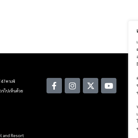
747คาเฟ่
ณควรไปเห็นด้วย
l and Resort