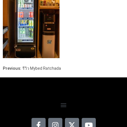
Previous:
รีวิว Mybed Ratchada