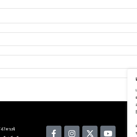
747คาเฟ่