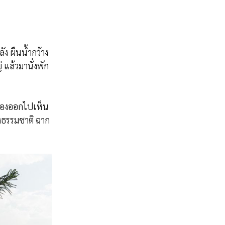
ัง ผืนน้ำกว้าง
แล้วมานั่งพัก
ี่มองออกไปเห็น
สงธรรมชาติ ฉาก