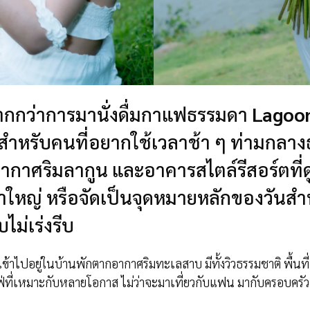
มากกว่าการมานั่งดื่มกาแฟธรรมดา
Lagoon
กสำหรับคนที่อยากใช้เวลาช้า ๆ ท่ามกลา
รรยากาศริมลากูน และอาคารสไตล์รีสอร์ตที่ด
ใหญ่ หรือจัดเป็นจุดหมายหลักของวันสำห
ไม่เร่งรีบ
เข้าไปอยู่ในบ้านพักตากอากาศริมทะเลสาบ มีทั้งวิวธรรมชาติ พื้นที่
าเฟ่ที่เหมาะกับหลายโอกาส ไม่ว่าจะมาเที่ยวกับแฟน มากับครอบครัว 