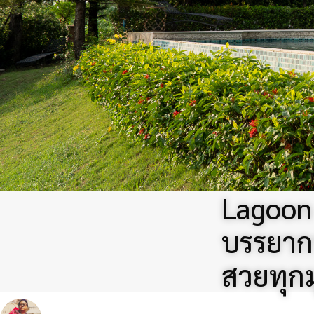
Lagoon 
บรรยากา
สวยทุกม