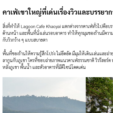
คาเฟ่เขาใหญ่ที่เด่นเรื่องวิวและบรรยา
สิ่งที่ทำให้ Lagoon Cafe Khaoyai แตกต่างจากคาเฟ่ทั่วไปคือบรร
ด้านหน้า และพื้นที่นั่งเล่นรอบอาคาร ทำให้ทุกมุมของร้านมีค
กับวิวกว้าง ๆ แบบสบายตา
พื้นที่ของร้านให้ความรู้สึกโปร่ง ไม่อึดอัด มีมุมให้เดินเล่น
ลากูนกับภูเขา ใครที่ชอบถ่ายภาพแนวคาเฟ่ธรรมชาติ วิวรีสอร์ต ห
หลังภูเขา พื้นน้ำ และตัวอาคารที่มีดีไซน์โดดเด่น