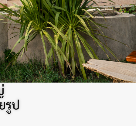
่
ยรูป