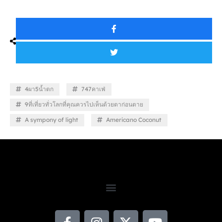
4ผา5น้ำตก
747คาเฟ่
9ที่เที่ยวทั่วโลกที่คุณควรไปเห็นด้วยตาก่อนตาย
A sympony of light
Americano Coconut