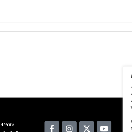
747คาเฟ่