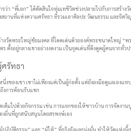
ารว่า “พี่เอก” ได้ตัดสินใจทุ่มเทชีวิตช่วงปลายไปกับการสร้างวัด
างสถานที่แห่งความศรัทธา ที่รวมเอาศิลปะ วัฒนธรรม และจิต
้างวัดพระใหญ่ชัยมงคล ที่โดดเด่นด้วยองค์พระขนาดใหญ่ “พ
 ตั้งอยู่กลางเขาอย่างงดงาม เป็นจุดเด่นที่ดึงดูดผู้คนจากทั่ว
ู้ศรัทธา
กหนึ่งของเขา เขาไม่เพียงแต่เป็นผู้ก่อตั้ง แต่ยังลงมือดูแลเองแ
นถึงการต้อนรับแขก
ีวา วัดเต็มไปด้วยกิจกรรม เช่น การแจกของให้ชาวบ้าน การจัดงาน
องถิ่นที่ถูกสนับสนุนโดยสรพงษ์เอง
ิบัติธรรม” และ “ผู้ให้” ที่จริงจังและมุ่งมั่น ทำให้วัดแห่งนี