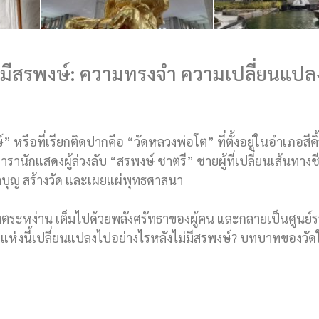
่ไม่มีสรพงษ์: ความทรงจำ ความเปลี่ยนแป
หรือที่เรียกติดปากคือ “วัดหลวงพ่อโต” ที่ตั้งอยู่ในอำเภอสีคิ้
ารานักแสดงผู้ล่วงลับ “สรพงษ์ ชาตรี” ชายผู้ที่เปลี่ยนเส้นทางช
บุญ สร้างวัด และเผยแผ่พุทธศาสนา
คงตั้งตระหง่าน เต็มไปด้วยพลังศรัทธาของผู้คน และกลายเป็นศูนย
วัดแห่งนี้เปลี่ยนแปลงไปอย่างไรหลังไม่มีสรพงษ์? บทบาทของวั