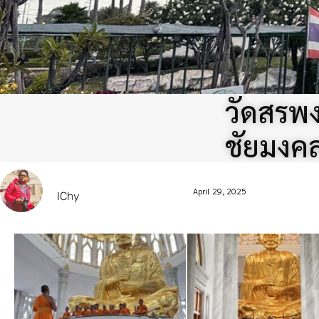
วัดสรพง
ชัยมงค
April 29, 2025
IChy