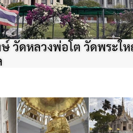
ษ์ วัดหลวงพ่อโต วัดพระให
ล