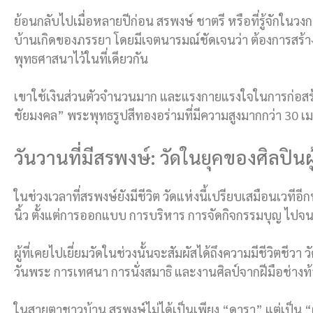
ย้อนกลับไปเมื่อหลายปีก่อน สรพงษ์ ชาตรี หรือที่รู้จักในวงก
บ้านเกิดของภรรยา โดยมีเจตนารมณ์ชัดเจนว่า ต้องการสร้
พุทธศาสนาไว้ในที่เดียวกัน
เขาใช้เงินส่วนตัวจำนวนมาก และแรงกายแรงใจในการก่อสร
ชัยมงคล” พระพุทธรูปสีทองอร่ามที่มีความสูงมากกว่า 30 เมตร
วันวานที่มีสรพงษ์: วัดในยุคของศิลปินผ
ในช่วงเวลาที่สรพงษ์ยังมีชีวิต วัดแห่งนี้เปรียบเสมือนเวทีอี
นิ้ว ตั้งแต่การออกแบบ การบริหาร การจัดกิจกรรมบุญ ไปจ
ผู้ที่เคยไปเยี่ยมวัดในช่วงนั้นจะสัมผัสได้ถึงความมีชีวิตช
วันพระ การเทศนา การนั่งสมาธิ และงานศิลป์จากฝีมือช่างท้
ในสายตาชาวบ้าน สรพงษ์ไม่ได้เป็นเพียง “ดารา” แต่เป็น “ผู้ปฏ