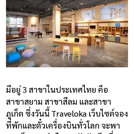
มีอยู่ 3 สาขาในประเทศไทย คือ
สาขาสยาม สาขาสีลม และสาขา
ภูเก็ต ซึ่งวันนี้ Traveloka เว็บไซต์จอง
ที่พักและตั๋วเครื่องบินทั่วโลก จะพา