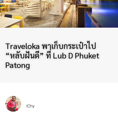
Traveloka พาเก็บกระเป๋าไป
“หลับฝันดี” ที่ Lub D Phuket
Patong
IChy