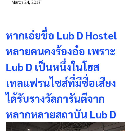
March 24, 2017
หากเอ่ยชื่อ Lub D Hostel
หลายคนคงร้องอ๋อ เพราะ
Lub D เป็นหนึ่งในโฮส
เทลแฟรนไชส์ที่มีชื่อเสียง
ได้รับรางวัลการันตีจาก
หลากหลายสถาบัน Lub D