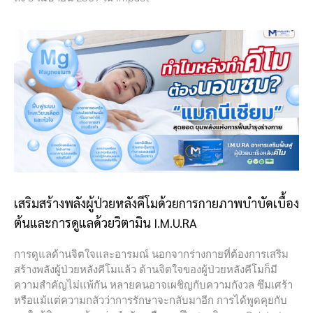
เสริมสร้างพลังผู้ป่วยหลังคีโมด้วยการกายภาพบำบัดเบื้อง
ต้นและการดูแลด้วยวิตามิน I.M.U.RA
การดูแลด้านจิตใจและอารมณ์ นอกจากร่างกายที่ต้องการเสริม
สร้างพลังผู้ป่วยหลังคีโมแล้ว ด้านจิตใจของผู้ป่วยหลังคีโมก็มี
ความสำคัญไม่แพ้กัน หลายคนอาจเผชิญกับความกังวล ซึมเศร้า
หรือแม้แต่ความกลัวว่าการรักษาจะกลับมาอีก การได้พูดคุยกับ