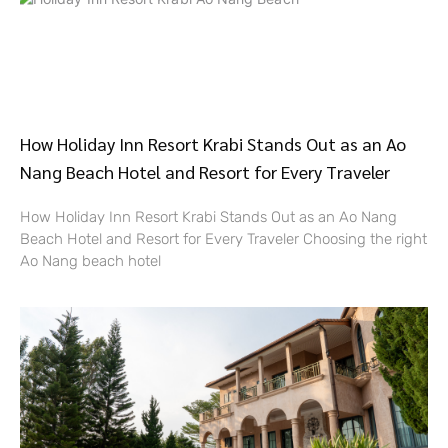
How Holiday Inn Resort Krabi Stands Out as an Ao
Nang Beach Hotel and Resort for Every Traveler
How Holiday Inn Resort Krabi Stands Out as an Ao Nang
Beach Hotel and Resort for Every Traveler Choosing the right
Ao Nang beach hotel