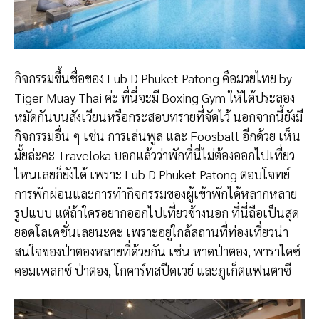
กิจกรรมขึ้นชื่อของ Lub D Phuket Patong คือมวยไทย by
Tiger Muay Thai ค่ะ ที่นี่จะมี Boxing Gym ให้ได้ประลอง
หมัดกันบนสังเวียนหรือกระสอบทรายที่จัดไว้ นอกจากนี้ยังมี
กิจกรรมอื่น ๆ เช่น การเล่นพูล และ Foosball อีกด้วย เห็น
มั้ยล่ะคะ Traveloka บอกแล้วว่าพักที่นี่ไม่ต้องออกไปเที่ยว
ไหนเลยก็ยังได้ เพราะ Lub D Phuket Patong ตอบโจทย์
การพักผ่อนและการทำกิจกรรมของผู้เข้าพักได้หลากหลาย
รูปแบบ แต่ถ้าใครอยากออกไปเที่ยวข้างนอก ที่นี่ถือเป็นสุด
ยอดโลเคชั่นเลยนะคะ เพราะอยู่ใกล้สถานที่ท่องเที่ยวน่า
สนใจของป่าตองหลายที่ด้วยกัน เช่น หาดป่าตอง, พาราไดซ์
คอมเพลกซ์ ป่าตอง, โกคาร์ทสปีดเวย์ และภูเก็ตแฟนตาซี