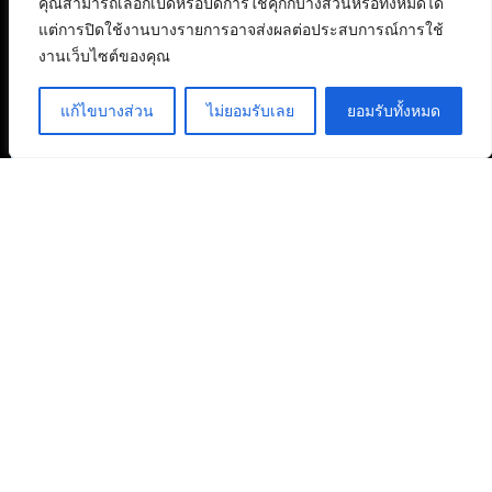
คุณสามารถเลือกเปิดหรือปิดการใช้คุกกี้บางส่วนหรือทั้งหมดได้
แต่การปิดใช้งานบางรายการอาจส่งผลต่อประสบการณ์การใช้
งานเว็บไซต์ของคุณ
แก้ไขบางส่วน
ไม่ยอมรับเลย
ยอมรับทั้งหมด