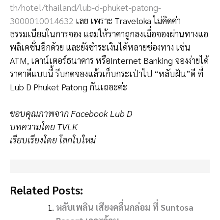
th/hotel/thailand/lub-d-phuket-patong-
3000010014632
เลย เพราะ Traveloka ไม่คิดค่า
ธรรมเนียมในการจอง แถมให้ราคาถูกลงเมื่อจองผ่านทางแอ
พลิเคชั่นอีกด้วย และยังชำระเงินได้หลายช่องทาง เช่น
ATM, เคาน์เตอร์ธนาคาร หรือInternet Banking จองง่ายได้
ราคาดีแบบนี้ รีบกดจองแล้วเก็บกระเป๋าไป “หลับฝัน”ดี ที่
Lub D Phuket Patong กันเถอะค่ะ
ขอบคุณภาพจาก Facebook Lub D
บทความโดย TVLK
เรียบเรียงโดย โลกใบใหม่
Related Posts:
หลับเพลิน เสียงคลื่นกล่อม ที่ Suntosa