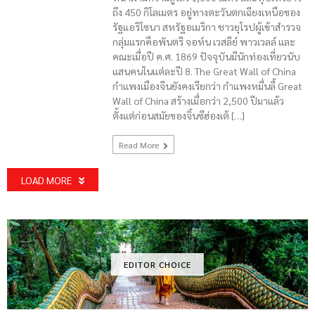
ถึง 450 กิโลเมตร อยู่ทางตะวันตกเฉียงเหนือของ
รัฐแอริโซนา สหรัฐอเมริกา ชาวยุโรปผู้เข้าสำรวจ
กลุ่มแรกคือพันตรี จอห์น เวสลีย์ พาวเวลล์ และ
คณะเมื่อปี ค.ศ. 1869 ปัจจุบันมีนักท่องเที่ยวนับ
แสนคนในแต่ละปี 8. The Great Wall of China
กำแพงเมืองจีนยังคงเรียกว่า กำแพงหมื่นลี้ Great
Wall of China สร้างเมื่อกว่า 2,500 ปีมาแล้ว
ตั้งแต่ก่อนสมัยของจิ๋นซีฮ่องเต้ […]
Read More
LOAD MORE
EDITOR CHOICE