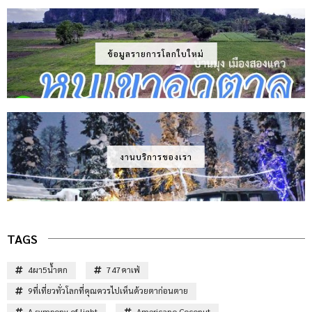
ข้อมูลรายการโลกใบใหม่
งานบริการของเรา
TAGS
4ผา5น้ำตก
747คาเฟ่
9ที่เที่ยวทั่วโลกที่คุณควรไปเห็นด้วยตาก่อนตาย
A sympony of light
Americano Coconut