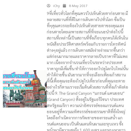
iChy
8 May 2017
9ที่เที่ยวทั่วโลกที่คุณควรไปเห็นด้วยตาก่อนตาย มี
หลายสถานที่ที่ดีในการเดินทางไปทั่วโลก ซึ่งเป็น
ที่ๆคุณควรจะต้องไปเห็นด้วยสายตาของคุณเอง
ก่อนตายโดยเฉพาะสถานที่ที่จะแนะนำต่อไปนี้
สถานที่เหล่านี้เป็นสถานที่ซึ่งเกือบทุกคนได้เห็นใน
หนังสือประวัติศาสตร์พร้อมกับรายการโทรทัศน์
ต่างๆอยู่แล้ว การเดินทางสมัยง่ายง่ายมากขึ้นกว่า
แต่ก่อนมากมายและราคากลายเป็นราคาที่ไม่แพง
มาก เนื่องจากจำนวนเที่ยวบินระหว่างประเทศ
ราคาถูกมีเพิ่มขึ้น ทำให้การออกไปดูโลกใบใหม่นั้น
ทำได้ง่ายขึ้น มันยากมากที่จะเลือกเพียงเก้าสถาน
ที่นี้เพื่อคุณจะต้องไปดูไปเที่ยวก่อนที่คุณจะตาย
อย่างไรก็ตามเราจะเริ่มต้นด้วยสถานที่ทั้งเก้าดังต่อ
ไปนี้ 9. The Grand Canyon “แกรนด์ แคนยอน”
(Grand Canyon) ตั้งอยู่ในรัฐแอริโซนา ประเทศ
ท่องเที่ยว
สหรัฐอเมริกา ความน่าอัศจรรย์ของแกรนด์แคน
ยอนอยู่ที่ความมหัศจรรย์ของธรรมชาติที่ยิ่งใหญ่
โดยถือกำเนิดจากการกัดเซาะของกระแสน้ำ แก
รนด์แคนยอน เป็นดินแดนหินผาและหุบเหว ซึ่ง
หน้าผามีความสูงถึง 1,600 เมตร และหุบเหวยาว