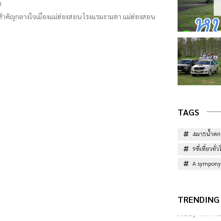
4
ยวสำคัญกลางใจเมืองแม่ฮ่องสอน โรงแรมงามตา แม่ฮ่องสอน
TAGS
4ผา5น้ำตก
9ที่เที่ยวท
A sympony 
TRENDING