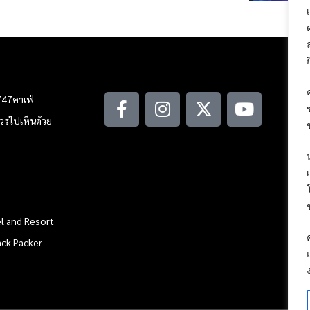
747คาเฟ่
ณควรไปเห็นด้วย
l and Resort
ack Packer