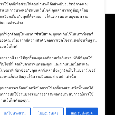
24 February 2026
เราใช้คุกกี้เพื่อช่วยให้คุณนำทางได้อย่างมีประสิทธิภาพและ
ดำเนินการบางฟังก์ชันบนเว็บไซต์ คุณสามารถดูข้อมูลโดย
ละเอียดเกี่ยวกับคุกกี้ทั้งหมดภายใต้แต่ละหมวดหมู่ของความ
ยินยอมด้านล่าง
คุกกี้ที่ถูกจัดอยู่ในหมวด
"จำเป็น"
จะถูกจัดเก็บไว้ในเบราว์เซอร์
ของคุณ เนื่องจากมีความสำคัญต่อการเปิดใช้งานฟังก์ชันพื้นฐาน
ของเว็บไซต์
นอกจากนี้ เราใช้คุกกี้ของบุคคลที่สามเพื่อวิเคราะห์วิธีที่คุณใช้
เว็บไซต์นี้ จัดเก็บค่ากำหนดของคุณ และนำเสนอเนื้อหาและ
โฆษณาที่เกี่ยวข้องกับคุณ คุกกี้เหล่านี้จะถูกจัดเก็บในเบราว์เซอร์
ของคุณก็ต่อเมื่อคุณให้ความยินยอมล่วงหน้าเท่านั้น
คุณสามารถเลือกเปิดหรือปิดการใช้คุกกี้บางส่วนหรือทั้งหมดได้
แต่การปิดใช้งานบางรายการอาจส่งผลต่อประสบการณ์การใช้
งานเว็บไซต์ของคุณ
แก้ไขบางส่วน
ไม่ยอมรับเลย
ยอมรับทั้งหมด