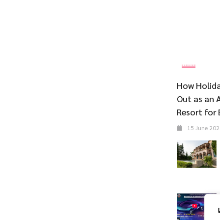
ที่พัก
How Holida
Out as an 
Resort for 
15 June 202