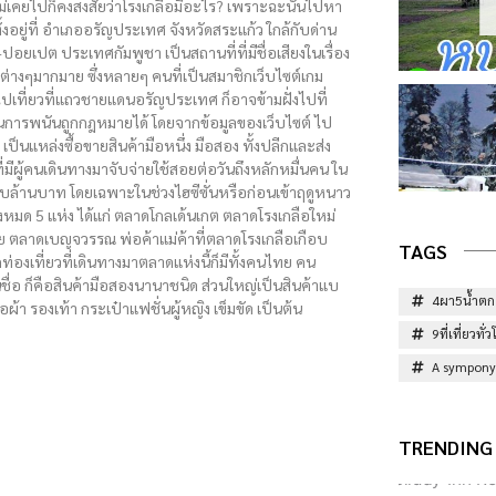
่เคยไปก็คงสงสัยว่าโรงเกลือมีอะไร? เพราะฉะนั้นไปหา
งอยู่ที่ อำเภออรัญประเทศ จังหวัดสระแก้ว ใกล้กับด่าน
ยเปต ประเทศกัมพูชา เป็นสถานที่ที่มีชื่อเสียงในเรื่อง
ต่างๆมากมาย ซึ่งหลายๆ คนที่เป็นสมาชิกเว็บไซต์เกม
เที่ยวที่แถวชายแดนอรัญประเทศ ก็อาจข้ามฝั่งไปที่
นการพนันถูกกฎหมายได้ โดยจากข้อมูลของเว็บไซต์ ไป
า เป็นแหล่งซื้อขายสินค้ามือหนึ่ง มือสอง ทั้งปลีกและส่ง
่มีผู้คนเดินทางมาจับจ่ายใช้สอยต่อวันถึงหลักหมื่นคน ใน
สิบล้านบาท โดยเฉพาะในช่วงไฮซีซั่นหรือก่อนเข้าฤดูหนาว
้งหมด 5 แห่ง ได้แก่ ตลาดโกลเด้นเกต ตลาดโรงเกลือใหม่
ย ตลาดเบญจวรรณ พ่อค้าแม่ค้าที่ตลาดโรงเกลือเกือบ
TAGS
ท่องเที่ยวที่เดินทางมาตลาดแห่งนี้ก็มีทั้งคนไทย คน
ึ้นชื่อ ก็คือสินค้ามือสองนานาชนิด ส่วนใหญ่เป็นสินค้าแบ
4ผา5น้ำตก
 เสื้อผ้า รองเท้า กระเป๋าแฟชั่นผู้หญิง เข็มขัด เป็นต้น
9ที่เที่ยวท
A sympony 
TRENDING