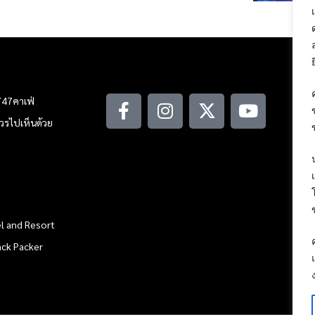
747คาเฟ่
ณควรไปเห็นด้วย
l and Resort
ack Packer