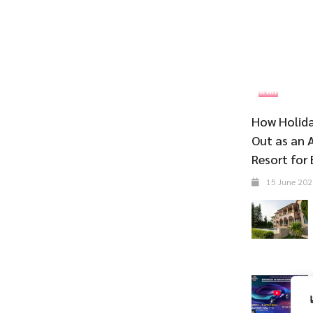
ที่พัก
How Holida
Out as an 
Resort for 
15 June 202