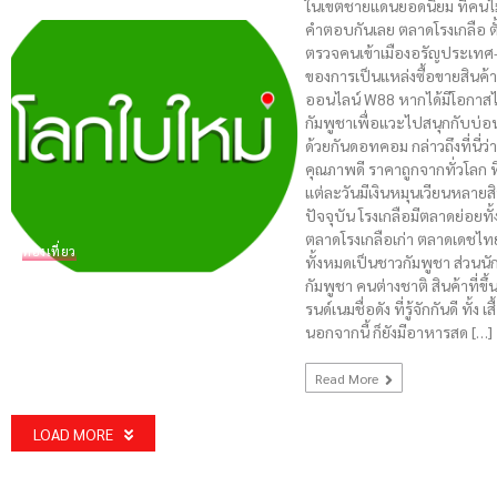
ในเขตชายแดนยอดนิยม ที่คนไม
คำตอบกันเลย ตลาดโรงเกลือ ตั้
ตรวจคนเข้าเมืองอรัญประเทศ-ปอ
ของการเป็นแหล่งซื้อขายสินค้า
ออนไลน์ W88 หากได้มีโอกาสไป
กัมพูชาเพื่อแวะไปสนุกกับบ่อ
ด้วยกันดอทคอม กล่าวถึงที่นี่ว่
คุณภาพดี ราคาถูกจากทั่วโลก ที
แต่ละวันมีเงินหมุนเวียนหลาย
ปัจจุบัน โรงเกลือมีตลาดย่อยทั
ตลาดโรงเกลือเก่า ตลาดเดชไท
ท่องเที่ยว
ทั้งหมดเป็นชาวกัมพูชา ส่วนนัก
กัมพูชา คนต่างชาติ สินค้าที่ข
รนด์เนมชื่อดัง ที่รู้จักกันดี ทั้ง
นอกจากนี้ ก็ยังมีอาหารสด […]
Read More
LOAD MORE