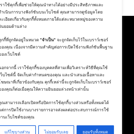
24 February 2026
เราใช้คุกกี้เพื่อช่วยให้คุณนำทางได้อย่างมีประสิทธิภาพและ
ดำเนินการบางฟังก์ชันบนเว็บไซต์ คุณสามารถดูข้อมูลโดย
ละเอียดเกี่ยวกับคุกกี้ทั้งหมดภายใต้แต่ละหมวดหมู่ของความ
ยินยอมด้านล่าง
คุกกี้ที่ถูกจัดอยู่ในหมวด
"จำเป็น"
จะถูกจัดเก็บไว้ในเบราว์เซอร์
ของคุณ เนื่องจากมีความสำคัญต่อการเปิดใช้งานฟังก์ชันพื้นฐาน
ของเว็บไซต์
นอกจากนี้ เราใช้คุกกี้ของบุคคลที่สามเพื่อวิเคราะห์วิธีที่คุณใช้
เว็บไซต์นี้ จัดเก็บค่ากำหนดของคุณ และนำเสนอเนื้อหาและ
โฆษณาที่เกี่ยวข้องกับคุณ คุกกี้เหล่านี้จะถูกจัดเก็บในเบราว์เซอร์
ของคุณก็ต่อเมื่อคุณให้ความยินยอมล่วงหน้าเท่านั้น
คุณสามารถเลือกเปิดหรือปิดการใช้คุกกี้บางส่วนหรือทั้งหมดได้
แต่การปิดใช้งานบางรายการอาจส่งผลต่อประสบการณ์การใช้
งานเว็บไซต์ของคุณ
แก้ไขบางส่วน
ไม่ยอมรับเลย
ยอมรับทั้งหมด