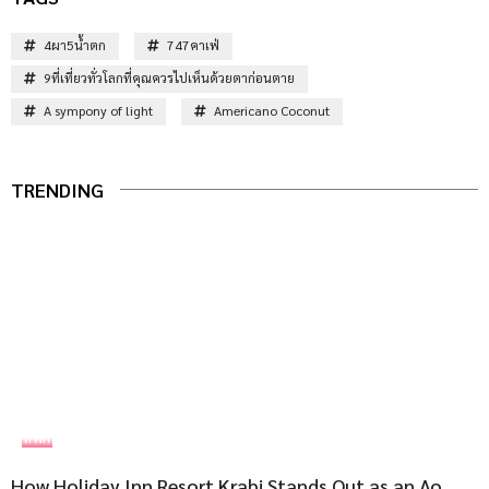
4ผา5น้ำตก
747คาเฟ่
9ที่เที่ยวทั่วโลกที่คุณควรไปเห็นด้วยตาก่อนตาย
A sympony of light
Americano Coconut
TRENDING
ที่พัก
How Holiday Inn Resort Krabi Stands Out as an Ao