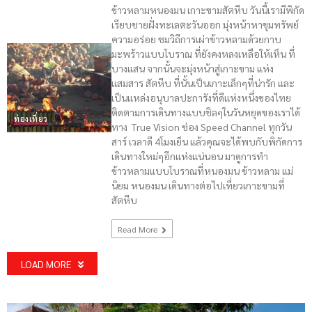
ข้าวหลามหนองมน เกาะขามสัตหีบ วันนี้เรามีพิกัด
เรียบชายฝั่งทะเลตะวันออก มุ่งหน้าหาขุมทรัพย์
ความอร่อย ชมวิถีการเผ่าข้าวหลามด้วยกาบ
มะพร้าวแบบโบราณ ที่ยังคงหลงเหลือให้เห็น ที่
บางแสน จากนั้นจะมุ่งหน้าสู่เกาะขาม แห่ง
แสมสาร สัตหีบ ที่นั้นเป็นเกาะเล็กๆที่น่ารัก และ
เป็นแหล่งอนุบาลปะการังที่ดีแห่งหนึ่งของไทย
ติดตามการเดินทางแบบชิลๆในวันหยุดของเราได้
ท่องเที่ยว
ทาง True Vision ช่อง Speed Channel ทุกวัน
สาร์ เวลาดี 4โมงเย็น แล้วคุณจะได้พบกับพิกัดการ
เดินทางใหม่ๆอีกแห่งแน่นอน มาดูการทำ
ข้าวหลามแบบโบราณที่หนองมน ข้าวหลาม แม่
นิยม หนองมน เดินทางต่อไปเที่ยวเกาะขามที่
สัตหีบ
Read More
LOAD MORE