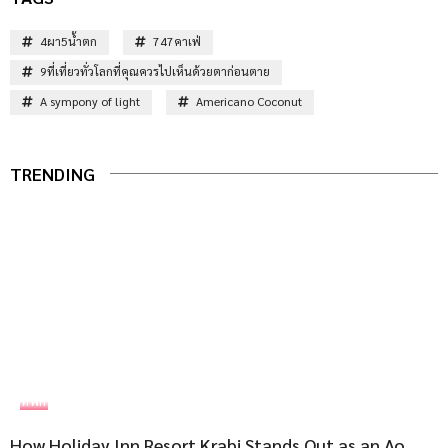
4ผา5น้ำตก
747คาเฟ่
9ที่เที่ยวทั่วโลกที่คุณควรไปเห็นด้วยตาก่อนตาย
A sympony of light
Americano Coconut
TRENDING
ที่พัก
How Holiday Inn Resort Krabi Stands Out as an Ao