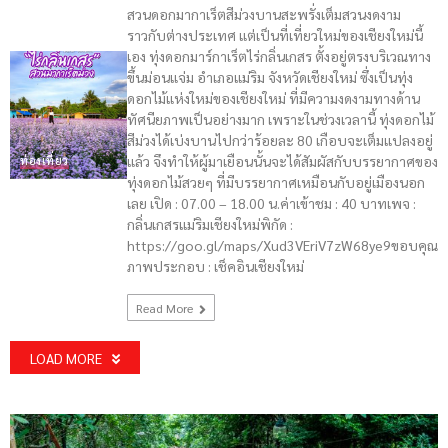
สวนดอกมากาเร็ตสีม่วงบานสะพรั่งเต็มสวนงดงาม
ราวกับต่างประเทศ แต่เป็นที่เที่ยวใหม่ของเชียงใหม่นี้
เอง ทุ่งดอกมาร์กาเร็ตไร่กลิ่นเกสร ตั้งอยู่ตรงบริเวณทาง
ขึ้นม่อนแจ่ม อำเภอแม่ริม จังหวัดเชียงใหม่ ซึ่งเป็นทุ่ง
ดอกไม้แห่งใหม่ของเชียงใหม่ ที่มีความงดงามทางด้าน
ทัศนียภาพเป็นอย่างมาก เพราะในช่วงเวลานี้ ทุ่งดอกไม้
สีม่วงได้เบ่งบานไปกว่าร้อยละ 80 เกือบจะเต็มแปลงอยู่
แล้ว จึงทำให้ผู้มาเยือนนั้นจะได้สัมผัสกับบรรยากาศของ
ท่องเที่ยว
ทุ่งดอกไม้สวยๆ ที่มีบรรยากาศเหมือนกับอยู่เมืองนอก
เลย เปิด : 07.00 – 18.00 น.ค่าเข้าชม : 40 บาทเพจ :
กลิ่นเกสรแม่ริมเชียงใหม่พิกัด :
https://goo.gl/maps/Xud3VEriV7zW68ye9ขอบคุณ
ภาพประกอบ : เช็คอินเชียงใหม่
Read More
LOAD MORE