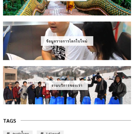
ข้อมูลรายการโลกใบใหม่
งานบริการของเรา
TAGS
4ผา5น้ำตก
747คาเฟ่