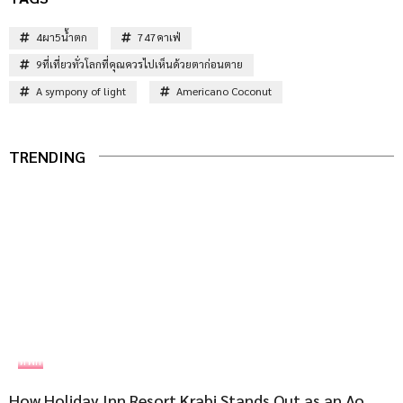
4ผา5น้ำตก
747คาเฟ่
9ที่เที่ยวทั่วโลกที่คุณควรไปเห็นด้วยตาก่อนตาย
A sympony of light
Americano Coconut
TRENDING
ที่พัก
How Holiday Inn Resort Krabi Stands Out as an Ao