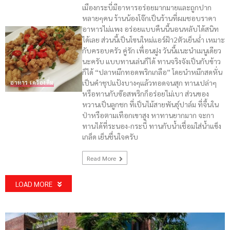
เมืองกระบี่มีอาหารอร่อยมากมายและถูกปาก
หลายๆคน ร้านน้องโจ๊กเป็นร้านที่ผมชอบราคา
อาหารไม่แพง อร่อยแบบคืนนี้นอนหลับได้สนิท
ได้เลย ส่วนนี้เป็นโซนใหม่แอร์ฝ้า2ตัวเย็นฉ่ำ เหมาะ
กับครอบครัว คู่รัก เพื่อนฝูง วันนี้แนะนำเมนูเดียว
นะครับ แบบทานเล่นก็ได้ ทานจริงจังเป็นกับข้าว
ก็ได้ “ปลาหมึกทอดพริกเกลือ” โดยนำหมึกสดหั่น
เป็นคำชุปแป้งบางๆแล้วทอดจนสุก ทานเปล่าๆ
อาหาร เครื่องดื่ม
หรือทานกับซ๊อสพริกก็อร่อยไม่เบา ส่วนของ
หวานเป็นลูกชก ที่เป็นไม้สายพันธุ์ปาล์ม ที่จึ้นใน
ป่าหรือตามเทือกเขาสูง หาทานยากมาก จะกา
ทานได้ที่ระนอง-กระบี่ ทานกับน้ำเชื่อมใส่น้ำแข็ง
เกล็ด เย็นชื่นใจครับ
Read More
LOAD MORE