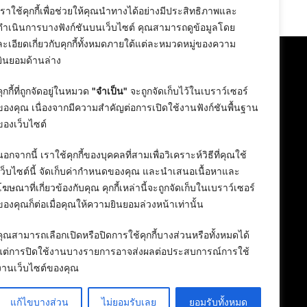
24 February 2026
เราใช้คุกกี้เพื่อช่วยให้คุณนำทางได้อย่างมีประสิทธิภาพและ
ดำเนินการบางฟังก์ชันบนเว็บไซต์ คุณสามารถดูข้อมูลโดย
ละเอียดเกี่ยวกับคุกกี้ทั้งหมดภายใต้แต่ละหมวดหมู่ของความ
ยินยอมด้านล่าง
คุกกี้ที่ถูกจัดอยู่ในหมวด
"จำเป็น"
จะถูกจัดเก็บไว้ในเบราว์เซอร์
ของคุณ เนื่องจากมีความสำคัญต่อการเปิดใช้งานฟังก์ชันพื้นฐาน
ของเว็บไซต์
นอกจากนี้ เราใช้คุกกี้ของบุคคลที่สามเพื่อวิเคราะห์วิธีที่คุณใช้
เว็บไซต์นี้ จัดเก็บค่ากำหนดของคุณ และนำเสนอเนื้อหาและ
โฆษณาที่เกี่ยวข้องกับคุณ คุกกี้เหล่านี้จะถูกจัดเก็บในเบราว์เซอร์
ของคุณก็ต่อเมื่อคุณให้ความยินยอมล่วงหน้าเท่านั้น
คุณสามารถเลือกเปิดหรือปิดการใช้คุกกี้บางส่วนหรือทั้งหมดได้
แต่การปิดใช้งานบางรายการอาจส่งผลต่อประสบการณ์การใช้
งานเว็บไซต์ของคุณ
แก้ไขบางส่วน
ไม่ยอมรับเลย
ยอมรับทั้งหมด