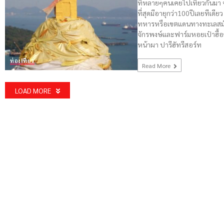
ที่หลายๆคนเคยไปเที่ยวกันมา จะมี
ที่สุดมีอายุกว่า100ปีเลยทีเดี
ทหารหรือเขตแดนทางทะเลสมัย
จักรพงษ์และฟาร์มหอยเป๋าฮื้อ
หน้าผา ปารีฮัทรีสอร์ท
ท่องเที่ยว
Read More
LOAD MORE