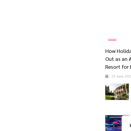
ที่พัก
How Holida
Out as an 
Resort for 
15 June 202