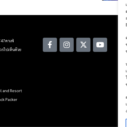
747คาเฟ่
ณควรไปเห็นด้วย
l and Resort
ack Packer