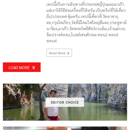
เทปนี้เป็นการเดินทางที่ประเทศญี่ปุ่นและมาเก๊า
แต่เราใช้วิธีต่อเครื่องที่ไต้หวัน เป็นทริปที่ได้เที่ยว
ถึง2ประเทศ คุ้มครับ เทปนี้เที่ยวที่ วัดอาซากุ
สะ,กรุงโตเกียว,วัดที่มีโคมไฟใหญ่สีแดง,ประตูคามิ
นาริมง,มาเก๊า,วัดพระโพธิสัตว์กวนอิม,เจ้าแม่กวน
อิมปรางค์ทอง,โบสถ์เซนต์ปอล ตอน2 ตอน3
ตอน4
Read More
LOAD MORE
EDITOR CHOICE