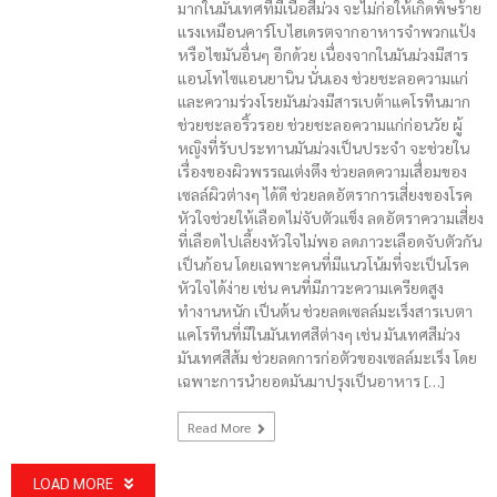
มากในมันเทศที่มีเนื้อสีม่วง จะไม่ก่อให้เกิดพิษร้าย
แรงเหมือนคาร์โบไฮเดรตจากอาหารจำพวกแป้ง
หรือไขมันอื่นๆ อีกด้วย เนื่องจากในมันม่วงมีสาร
แอนโทไซแอนยานิน นั่นเอง ช่วยชะลอความแก่
และความร่วงโรยมันม่วงมีสารเบต้าแคโรทีนมาก
ช่วยชะลอริ้วรอย ช่วยชะลอความแก่ก่อนวัย ผู้
หญิงที่รับประทานมันม่วงเป็นประจำ จะช่วยใน
เรื่องของผิวพรรณเต่งตึง ช่วยลดความเสื่อมของ
เซลล์ผิวต่างๆ ได้ดี ช่วยลดอัตราการเสี่ยงของโรค
หัวใจช่วยให้เลือดไม่จับตัวแข็ง ลดอัตราความเสี่ยง
ที่เลือดไปเลี้ยงหัวใจไม่พอ ลดภาวะเลือดจับตัวกัน
เป็นก้อน โดยเฉพาะคนที่มีแนวโน้มที่จะเป็นโรค
หัวใจได้ง่าย เช่น คนที่มีภาวะความเครียดสูง
ทำงานหนัก เป็นต้น ช่วยลดเซลล์มะเร็งสารเบตา
แคโรทีนที่มีในมันเทศสีต่างๆ เช่น มันเทศสีม่วง
มันเทศสีส้ม ช่วยลดการก่อตัวของเซลล์มะเร็ง โดย
เฉพาะการนำยอดมันมาปรุงเป็นอาหาร […]
Read More
LOAD MORE