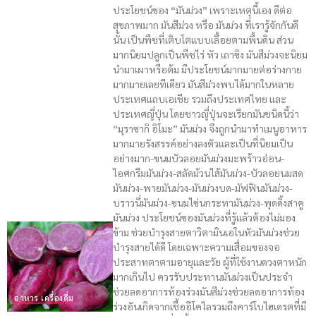
ประโยชน์ของ “มันม่วง” เพราะเหตุนี้เอง ดีต่อ
สุขภาพมาก มันสีม่วง หรือ มันม่วง ที่เรารู้จักกันดี
นั้น เป็นพืชที่เติบโตแบบเลื้อยตามพื้นดิน ส่วน
มากนิยมปลูกเป็นพืชไร่ หัว เถาขิง มันสีม่วงจะนิยม
นำมาเผาหรือต้ม มีประโยชน์มากมายต่อร่างกาย
มากมายเลยทีเดียว มันสีม่วงพบได้มากในหลาย
ประเทศแถบเอเชีย รวมถึงประเทศไทย และ
ประเทศญี่ปุ่น โดยชาวญี่ปุ่นจะเรียกมันชนิดนี้ว่า
“มุราซากิ อิโมะ” มันม่วง จึงถูกนำมาทำเมนูอาหาร
มากมายรังสรรค์อย่างลงตัวและเป็นที่นิยมเป็น
อย่างมาก-ขนมบัวลอยมันม่วงมะพร้าวอ่อน-
ไอศกรีมมันม่วง-สลัดม้วนไส้มันม่วง-บัวลอยนมสด
มันม่วง-พายมันม่วง-มันม่วงบด-มัฟฟินมันม่วง-
บราวนี่มันม่วง-ขนมไข่นกระทามันม่วง-พุดดิ้งสาคู
มันม่วง ประโยชน์ของมันม่วงที่รู้แล้วต้องไม่มอง
ข้าม ช่วยบำรุงสายตาวิตามินเอในหัวมันม่วงช่วย
บำรุงสายได้ดี โดยเฉพาะความเสื่อมของจอ
ประสาทตาตามอายุและวัย ผู้ที่ใช้งานดวงตาหนัก
มากเกินไป ควรรับประทานมันม่วงเป็นประจำ
ช่วยลดอาการท้องร่วงมันสีม่วงช่วยลดอาการท้อง
อาหาร เครื่องดื่ม
ร่วงอันเกิดจากเชื้ออีโคไลรวมถึงคาร์โบไฮเดรตที่มี