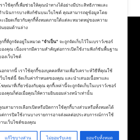
24 February 2026
เราใช้คุกกี้เพื่อช่วยให้คุณนำทางได้อย่างมีประสิทธิภาพและ
ดำเนินการบางฟังก์ชันบนเว็บไซต์ คุณสามารถดูข้อมูลโดย
ละเอียดเกี่ยวกับคุกกี้ทั้งหมดภายใต้แต่ละหมวดหมู่ของความ
ยินยอมด้านล่าง
คุกกี้ที่ถูกจัดอยู่ในหมวด
"จำเป็น"
จะถูกจัดเก็บไว้ในเบราว์เซอร์
ของคุณ เนื่องจากมีความสำคัญต่อการเปิดใช้งานฟังก์ชันพื้นฐาน
ของเว็บไซต์
นอกจากนี้ เราใช้คุกกี้ของบุคคลที่สามเพื่อวิเคราะห์วิธีที่คุณใช้
เว็บไซต์นี้ จัดเก็บค่ากำหนดของคุณ และนำเสนอเนื้อหาและ
โฆษณาที่เกี่ยวข้องกับคุณ คุกกี้เหล่านี้จะถูกจัดเก็บในเบราว์เซอร์
ของคุณก็ต่อเมื่อคุณให้ความยินยอมล่วงหน้าเท่านั้น
คุณสามารถเลือกเปิดหรือปิดการใช้คุกกี้บางส่วนหรือทั้งหมดได้
แต่การปิดใช้งานบางรายการอาจส่งผลต่อประสบการณ์การใช้
งานเว็บไซต์ของคุณ
แก้ไขบางส่วน
ไม่ยอมรับเลย
ยอมรับทั้งหมด