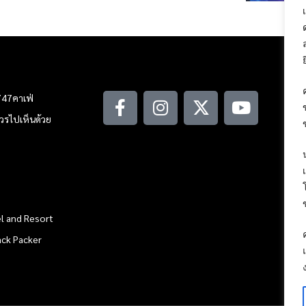
747คาเฟ่
ณควรไปเห็นด้วย
l and Resort
ack Packer