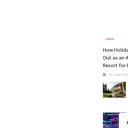
ที่พัก
How Holida
Out as an 
Resort for 
15 June 202