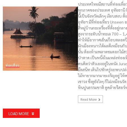
ประเทศไทยมีสถานที่ท่องเที่ยว
ทุกภาคของประเทศ อุทัยธานี ก็
นี้เป็นจังหวัดเล็กๆ เงียบสง
อุทัยฯ มีที่ท่องเที่ยว Unseen อ
สี่หมู่บ้านกะเหรี่ยงที่ตั้งอยู่ก
สูงจากระดับน้ำทะเล 700 – 1
ทำให้มีอากาศเย็นเกือบตลอดปี 
ผักเมืองหนาวได้ผลดีเหมือนกั
นั้น ต้องห้ามพลาดชมดอกไม้สว
ป่าตาด เป็นหนึ่งในแหล่งท่อง
คนคิดว่าตัวเองอยู่ในหนัง Jurass
ท่องเที่ยว
มืดสนิท เดินไปซักครู่จะพบปล่
ไม้หายากมากมายเจริญอยู่ ให้คว
เขาวง ซึ่งดูยังไงๆ ก็ไม่เหมือนว
หินปูนธรรมชาติ ดูคล้ายรีสอร
Read More
LOAD MORE