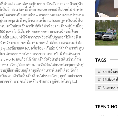
ที่น่าสนใจแอบซ่อนอยู่ในหลายจังหวัด กระจายตัวอยู่ทั่ว
เป็นอีกจังหวัดหนึ่งที่หลายคนอาจจะยังไม่เคยไป จังหวัด
บ ตั้งอยู่ในภาคเหนือตอนล่าง – ภาคกลางตอนบนของประเทศ
ยู่หลายจุด ดังนี้ หมู่บ้านกะเหรี่ยง แก่นมะกรูด เป็นหนึ่งใน
ลางหุบเขาใกล้เขตรักษาพันธุ์สัตว์ป่าห้วยขาแข้ง หมู่บ้านนี้อยู่
,400 เมตร ใกล้เคียงกับยอดดอยทางภาคเหนือของไทย
เฉลี่ย 18oC ทำให้ชาวกะเหรี่ยงที่นี่ปลูกดอกไม้และพืช
บจังหวัดทางภาคเหนือ เช่น กะหล่ำปลีและสตรอเบอรี่ ดัง
ยๆ และลิ้มรสสตอเบอรี่อร่อยๆ กันล่ะ ป่าดึกดำบรรพ์ หุบ
เที่ยว Unseen ของไทย บรรยากาศของป่านี้ ทำให้หลาย
TAGS
ic world เลยก็ว่าได้ ก่อนเข้าถึงตัวป่าต้องเดินผ่านถ้ำที่
องขนาดใหญ่ มีแสงส่องผ่าน ซึ่งมีต้นไม้ขนาดใหญ่และพันธุ์
ามรู้สึกเหมือนอยู่โลกยุคดึกดำบรรพ์เลยทีเดียว วัดถ้ำ
4ผา5น้ำตก
ัด เนื่องจากตัววัดนั้นเป็นเรือนไม้ขนาดใหญ่ ถูกล้อมด้วยเขา
9ที่เที่ยวท
์ทมากกว่า บางคนก็ว่าคล้ายศาลพระภูมิขนาดใหญ่ […]
A sympony 
TRENDING