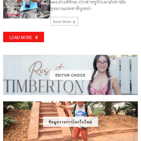
แดง,สวนคิชินะ,ปราสาทชูริโจ,ผามันซาโม๊ะ
อุทยานแห่งชาติบูเซน่า
ท่องเที่ยว
Read More
LOAD MORE
EDITOR CHOICE
ข้อมูลรายการโลกใบใหม่