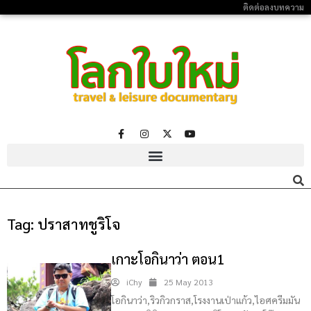
ติดต่อลงบทความ
Tag:
ปราสาทชูริโจ
เกาะโอกินาว่า ตอน1
iChy
25 May 2013
โอกินาว่า,ริวกิวกราส,โรงงานเป่าแก้ว,ไอศครีมมัน