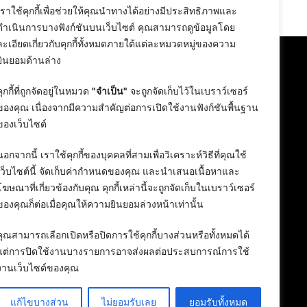
24 February 2026
เราใช้คุกกี้เพื่อช่วยให้คุณนำทางได้อย่างมีประสิทธิภาพและ
ดำเนินการบางฟังก์ชันบนเว็บไซต์ คุณสามารถดูข้อมูลโดย
ละเอียดเกี่ยวกับคุกกี้ทั้งหมดภายใต้แต่ละหมวดหมู่ของความ
ยินยอมด้านล่าง
คุกกี้ที่ถูกจัดอยู่ในหมวด
"จำเป็น"
จะถูกจัดเก็บไว้ในเบราว์เซอร์
ของคุณ เนื่องจากมีความสำคัญต่อการเปิดใช้งานฟังก์ชันพื้นฐาน
ของเว็บไซต์
นอกจากนี้ เราใช้คุกกี้ของบุคคลที่สามเพื่อวิเคราะห์วิธีที่คุณใช้
เว็บไซต์นี้ จัดเก็บค่ากำหนดของคุณ และนำเสนอเนื้อหาและ
โฆษณาที่เกี่ยวข้องกับคุณ คุกกี้เหล่านี้จะถูกจัดเก็บในเบราว์เซอร์
ของคุณก็ต่อเมื่อคุณให้ความยินยอมล่วงหน้าเท่านั้น
คุณสามารถเลือกเปิดหรือปิดการใช้คุกกี้บางส่วนหรือทั้งหมดได้
แต่การปิดใช้งานบางรายการอาจส่งผลต่อประสบการณ์การใช้
งานเว็บไซต์ของคุณ
แก้ไขบางส่วน
ไม่ยอมรับเลย
ยอมรับทั้งหมด