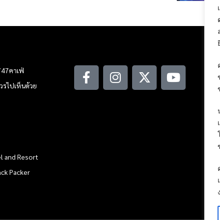
747คาเฟ่
ณควรไปเห็นด้วย
l and Resort
ack Packer