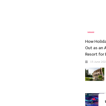
ที่พัก
How Holida
Out as an 
Resort for 
15 June 202