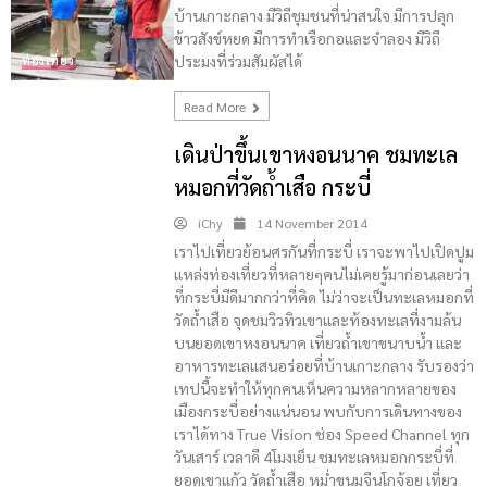
บ้านเกาะกลาง มีวิถีชุมชนที่น่าสนใจ มีการปลุก
ข้าวสังข์หยด มีการทำเรือกอและจำลอง มีวิถี
ประมงที่ร่วมสัมผัสได้
ท่องเที่ยว
Read More
เดินป่าขึ้นเขาหงอนนาค ชมทะเล
หมอกที่วัดถ้ำเสือ กระบี่
iChy
14 November 2014
เราไปเที่ยวย้อนศรกันที่กระบี่ เราจะพาไปเปิดปูม
แหล่งท่องเที่ยวที่หลายๆคนไม่เคยรู้มาก่อนเลยว่า
ที่กระบี่มีดีมากกว่าที่คิด ไม่ว่าจะเป็นทะเลหมอกที่
วัดถ้ำเสือ จุดชมวิวทิวเขาและท้องทะเลที่งามล้น
บนยอดเขาหงอนนาค เที่ยวถ้ำเขาขนาบน้ำ และ
อาหารทะเลแสนอร่อยที่บ้านเกาะกลาง รับรองว่า
เทปนี้จะทำให้ทุกคนเห็นความหลากหลายของ
เมืองกระบี่อย่างแน่นอน พบกับการเดินทางของ
เราได้ทาง True Vision ช่อง Speed Channel ทุก
วันเสาร์ เวลาดี 4โมงเย็น ชมทะเลหมอกกระบี่ที่
ยอดเขาแก้ว วัดถ้ำเสือ หม่ำขนมจีนโกจ้อย เที่ยว