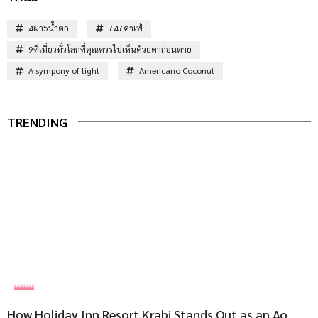
4ผา5น้ำตก
747คาเฟ่
9ที่เที่ยวทั่วโลกที่คุณควรไปเห็นด้วยตาก่อนตาย
A sympony of light
Americano Coconut
TRENDING
ที่พัก
How Holiday Inn Resort Krabi Stands Out as an Ao