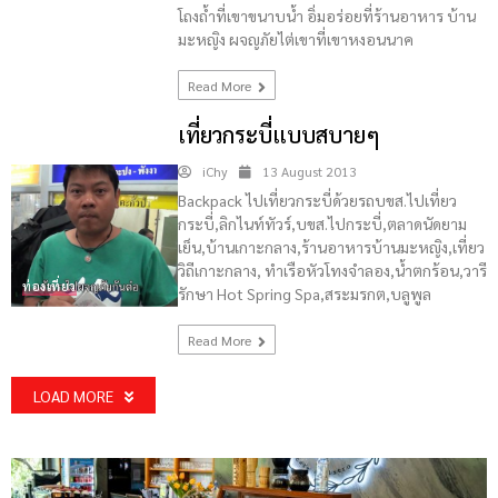
โถงถ้ำที่เขาขนาบน้ำ อิ่มอร่อยที่ร้านอาหาร บ้าน
มะหญิง ผจญภัยไต่เขาที่เขาหงอนนาค
Read More
เที่ยวกระบี่แบบสบายๆ
iChy
13 August 2013
Backpack ไปเที่ยวกระบี่ด้วยรถบขส.ไปเที่ยว
กระบี่,ลิกไนท์ทัวร์,บขส.ไปกระบี่,ตลาดนัดยาม
เย็น,บ้านเกาะกลาง,ร้านอาหารบ้านมะหญิง,เที่ยว
วิถีเกาะกลาง, ทำเรือหัวโทงจำลอง,น้ำตกร้อน,วารี
ท่องเที่ยว
รักษา Hot Spring Spa,สระมรกต,บลูพูล
Read More
LOAD MORE