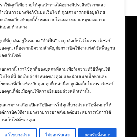
24 February 2026
เราใช้คุกกี้เพื่อช่วยให้คุณนำทางได้อย่างมีประสิทธิภาพและ
ดำเนินการบางฟังก์ชันบนเว็บไซต์ คุณสามารถดูข้อมูลโดย
ละเอียดเกี่ยวกับคุกกี้ทั้งหมดภายใต้แต่ละหมวดหมู่ของความ
ยินยอมด้านล่าง
คุกกี้ที่ถูกจัดอยู่ในหมวด
"จำเป็น"
จะถูกจัดเก็บไว้ในเบราว์เซอร์
ของคุณ เนื่องจากมีความสำคัญต่อการเปิดใช้งานฟังก์ชันพื้นฐาน
ของเว็บไซต์
นอกจากนี้ เราใช้คุกกี้ของบุคคลที่สามเพื่อวิเคราะห์วิธีที่คุณใช้
เว็บไซต์นี้ จัดเก็บค่ากำหนดของคุณ และนำเสนอเนื้อหาและ
โฆษณาที่เกี่ยวข้องกับคุณ คุกกี้เหล่านี้จะถูกจัดเก็บในเบราว์เซอร์
ของคุณก็ต่อเมื่อคุณให้ความยินยอมล่วงหน้าเท่านั้น
คุณสามารถเลือกเปิดหรือปิดการใช้คุกกี้บางส่วนหรือทั้งหมดได้
แต่การปิดใช้งานบางรายการอาจส่งผลต่อประสบการณ์การใช้
งานเว็บไซต์ของคุณ
แก้ไขบางส่วน
ไม่ยอมรับเลย
ยอมรับทั้งหมด