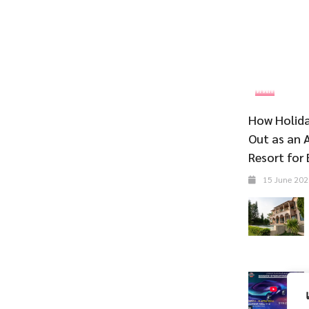
ที่พัก
How Holida
Out as an 
Resort for 
15 June 202