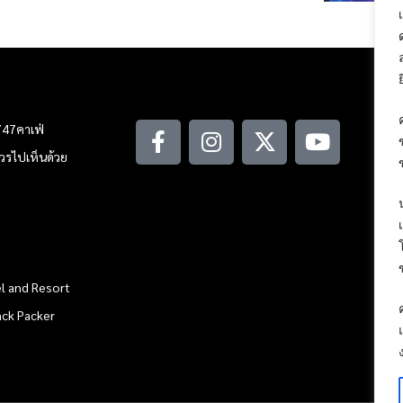
747คาเฟ่
ณควรไปเห็นด้วย
l and Resort
ack Packer