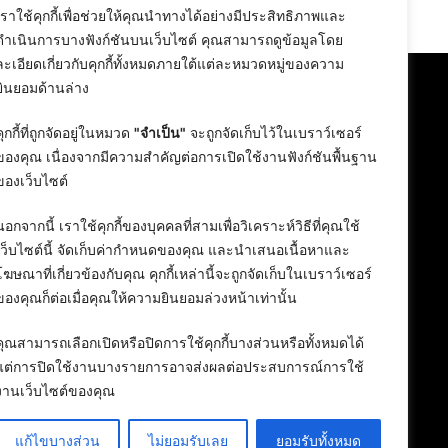
24 February 2026
เราใช้คุกกี้เพื่อช่วยให้คุณนำทางได้อย่างมีประสิทธิภาพและ
ดำเนินการบางฟังก์ชันบนเว็บไซต์ คุณสามารถดูข้อมูลโดย
ละเอียดเกี่ยวกับคุกกี้ทั้งหมดภายใต้แต่ละหมวดหมู่ของความ
ยินยอมด้านล่าง
คุกกี้ที่ถูกจัดอยู่ในหมวด
"จำเป็น"
จะถูกจัดเก็บไว้ในเบราว์เซอร์
ของคุณ เนื่องจากมีความสำคัญต่อการเปิดใช้งานฟังก์ชันพื้นฐาน
ของเว็บไซต์
นอกจากนี้ เราใช้คุกกี้ของบุคคลที่สามเพื่อวิเคราะห์วิธีที่คุณใช้
เว็บไซต์นี้ จัดเก็บค่ากำหนดของคุณ และนำเสนอเนื้อหาและ
โฆษณาที่เกี่ยวข้องกับคุณ คุกกี้เหล่านี้จะถูกจัดเก็บในเบราว์เซอร์
ของคุณก็ต่อเมื่อคุณให้ความยินยอมล่วงหน้าเท่านั้น
คุณสามารถเลือกเปิดหรือปิดการใช้คุกกี้บางส่วนหรือทั้งหมดได้
แต่การปิดใช้งานบางรายการอาจส่งผลต่อประสบการณ์การใช้
งานเว็บไซต์ของคุณ
แก้ไขบางส่วน
ไม่ยอมรับเลย
ยอมรับทั้งหมด