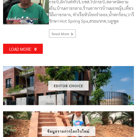
กระบี่,ลิกไนท์ทัวร์,บขส.ไปกระบี่,ตลาดนัดยาม
เย็น,บ้านเกาะกลาง,ร้านอาหารบ้านมะหญิง,เที่ยว
วิถีเกาะกลาง, ทำเรือหัวโทงจำลอง,น้ำตกร้อน,วารี
ท่องเที่ยว
รักษา Hot Spring Spa,สระมรกต,บลูพูล
Read More
LOAD MORE
EDITOR CHOICE
ข้อมูลรายการโลกใบใหม่