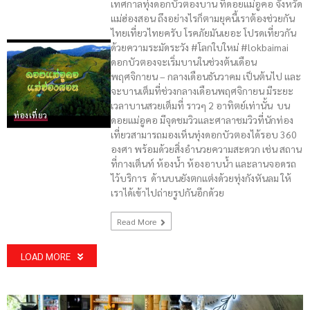
เทศกาลทุ่งดอกบัวตองบาน ที่ดอยแม่อูคอ จังหวัด
แม่ฮ่องสอน ถึงอย่างไรก็ตามยุคนี้เราต้องช่วยกัน
ไทยเที่ยวไทยครับ โรคภัยมันเยอะ โปรดเที่ยวกัน
ด้วยความระมัดระวัง #โลกใบใหม่ #lokbaimai
ดอกบัวตองจะเริ่มบานในช่วงต้นเดือน
พฤศจิกายน – กลางเดือนธันวาคม เป็นต้นไป และ
จะบานเต็มที่ช่วงกลางเดือนพฤศจิกายน มีระยะ
เวลาบานสวยเต็มที่ ราวๆ 2 อาทิตย์เท่านั้น บน
ท่องเที่ยว
ดอยแม่อูคอ มีจุดชมวิวและศาลาชมวิวที่นักท่อง
เที่ยวสามารถมองเห็นทุ่งดอกบัวตองได้รอบ 360
องศา พร้อมด้วยสิ่งอำนวยความสะดวก เช่น สถาน
ที่กางเต็นท์ ห้องน้ำ ห้องอาบน้ำ และลานจอดรถ
ไว้บริการ ด้านบนยังตกแต่งด้วยทุ่งกังหันลม ให้
เราได้เข้าไปถ่ายรูปกันอีกด้วย
Read More
LOAD MORE