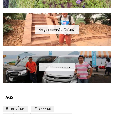
ข้อมูลรายการโลกใบใหม่
งานบริการของเรา
TAGS
4ผา5น้ำตก
747คาเฟ่