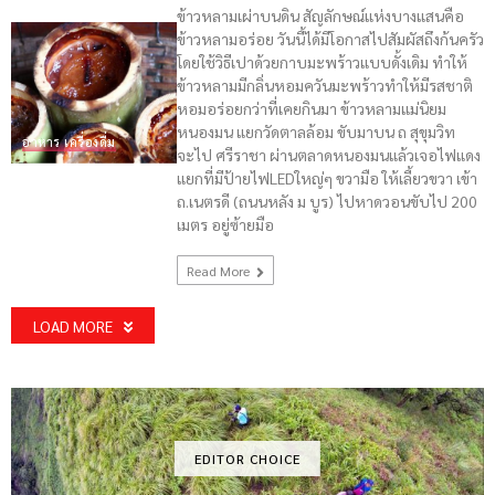
ข้าวหลามเผ่าบนดิน สัญลักษณ์แห่งบางแสนคือ
ข้าวหลามอร่อย วันนี้ได้มีโอกาสไปสัมผัสถึงก้นครัว
โดยใช้วิธีเปาด้วยกาบมะพร้าวแบบดั้งเดิม ทำให้
ข้าวหลามมีกลิ่นหอมควันมะพร้าวทำให้มีรสชาติ
หอมอร่อยกว่าที่เคยกินมา ข้าวหลามแม่นิยม
หนองมน แยกวัดตาลล้อม ขับมาบน ถ สุขุมวิท
อาหาร เครื่องดื่ม
จะไป ศรีราชา ผ่านตลาดหนองมนแล้วเจอไฟแดง
แยกที่มีป้ายไฟLEDใหญ่ๆ ขวามือ ให้เลี้ยวขวา เข้า
ถ.เนตรดี (ถนนหลัง ม บูร) ไปหาดวอนขับไป 200
เมตร อยู่ซ้ายมือ
Read More
LOAD MORE
EDITOR CHOICE