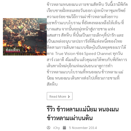
ข้าวหลามหนองมน เกาะขามสัตหีบ วันนี้เรามีพิกัด
เรียบชายฝั่งทะเลตะวันออก มุ่งหน้าหาขุมทรัพย์
ความอร่อย ชมวิถีการเผ่าข้าวหลามด้วยกาบ
มะพร้าวแบบโบราณ ที่ยังคงหลงเหลือให้เห็น ที่
บางแสน จากนั้นจะมุ่งหน้าสู่เกาะขาม แห่ง
แสมสาร สัตหีบ ที่นั้นเป็นเกาะเล็กๆที่น่ารัก และ
เป็นแหล่งอนุบาลปะการังที่ดีแห่งหนึ่งของไทย
ติดตามการเดินทางแบบชิลๆในวันหยุดของเราได้
ท่องเที่ยว
ทาง True Vision ช่อง Speed Channel ทุกวัน
สาร์ เวลาดี 4โมงเย็น แล้วคุณจะได้พบกับพิกัดการ
เดินทางใหม่ๆอีกแห่งแน่นอน มาดูการทำ
ข้าวหลามแบบโบราณที่หนองมน ข้าวหลาม แม่
นิยม หนองมน เดินทางต่อไปเที่ยวเกาะขามที่
สัตหีบ
Read More
รีวิว ข้าวหลามแม่นิยม หนองมน
ข้าวหลามเผ่าบนดิน
iChy
5 November 2014