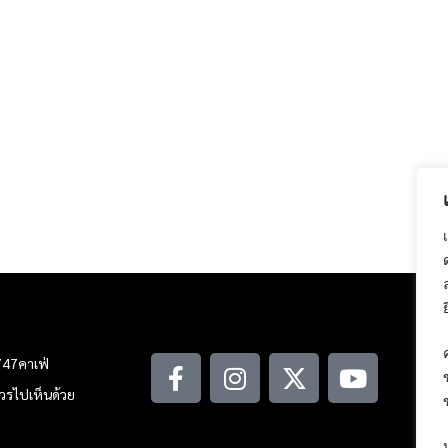
747คาเฟ่
ณควรไปเห็นด้วย