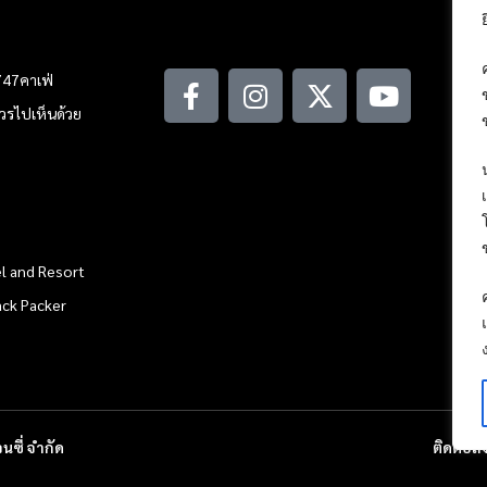
747คาเฟ่
ณควรไปเห็นด้วย
l and Resort
ack Packer
นซี่ จำกัด
ติดต่อ