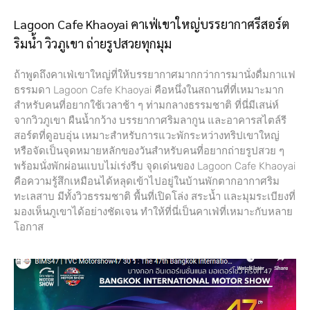
Lagoon Cafe Khaoyai คาเฟ่เขาใหญ่บรรยากาศรีสอร์ต
ริมน้ำ วิวภูเขา ถ่ายรูปสวยทุกมุม
ถ้าพูดถึงคาเฟ่เขาใหญ่ที่ให้บรรยากาศมากกว่าการมานั่งดื่มกาแฟ
ธรรมดา Lagoon Cafe Khaoyai คือหนึ่งในสถานที่ที่เหมาะมาก
สำหรับคนที่อยากใช้เวลาช้า ๆ ท่ามกลางธรรมชาติ ที่นี่มีเสน่ห์
จากวิวภูเขา ผืนน้ำกว้าง บรรยากาศริมลากูน และอาคารสไตล์รี
สอร์ตที่ดูอบอุ่น เหมาะสำหรับการแวะพักระหว่างทริปเขาใหญ่
หรือจัดเป็นจุดหมายหลักของวันสำหรับคนที่อยากถ่ายรูปสวย ๆ
พร้อมนั่งพักผ่อนแบบไม่เร่งรีบ จุดเด่นของ Lagoon Cafe Khaoyai
คือความรู้สึกเหมือนได้หลุดเข้าไปอยู่ในบ้านพักตากอากาศริม
ทะเลสาบ มีทั้งวิวธรรมชาติ พื้นที่เปิดโล่ง สระน้ำ และมุมระเบียงที่
มองเห็นภูเขาได้อย่างชัดเจน ทำให้ที่นี่เป็นคาเฟ่ที่เหมาะกับหลาย
โอกาส