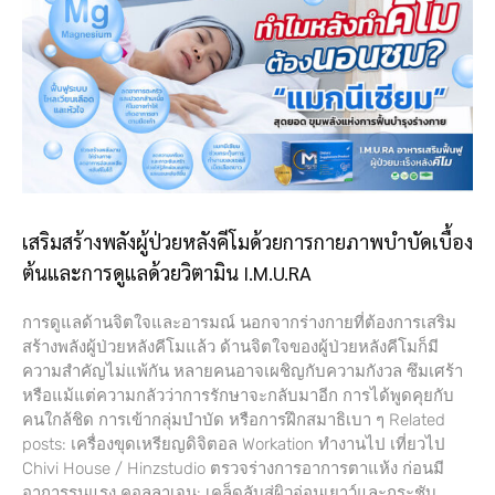
เสริมสร้างพลังผู้ป่วยหลังคีโมด้วยการกายภาพบำบัดเบื้อง
ต้นและการดูแลด้วยวิตามิน I.M.U.RA
การดูแลด้านจิตใจและอารมณ์ นอกจากร่างกายที่ต้องการเสริม
สร้างพลังผู้ป่วยหลังคีโมแล้ว ด้านจิตใจของผู้ป่วยหลังคีโมก็มี
ความสำคัญไม่แพ้กัน หลายคนอาจเผชิญกับความกังวล ซึมเศร้า
หรือแม้แต่ความกลัวว่าการรักษาจะกลับมาอีก การได้พูดคุยกับ
คนใกล้ชิด การเข้ากลุ่มบำบัด หรือการฝึกสมาธิเบา ๆ Related
posts: เครื่องขุดเหรียญดิจิตอล Workation ทำงานไป เที่ยวไป
Chivi House / Hinzstudio ตรวจร่างการอาการตาแห้ง ก่อนมี
อาการรุนแรง คอลลาเจน: เคล็ดลับสู่ผิวอ่อนเยาว์และกระชับ