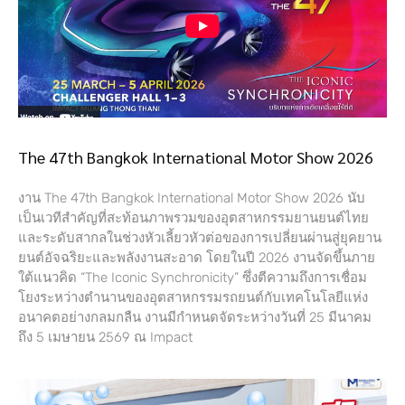
The 47th Bangkok International Motor Show 2026
งาน The 47th Bangkok International Motor Show 2026 นับ
เป็นเวทีสำคัญที่สะท้อนภาพรวมของอุตสาหกรรมยานยนต์ไทย
และระดับสากลในช่วงหัวเลี้ยวหัวต่อของการเปลี่ยนผ่านสู่ยุคยาน
ยนต์อัจฉริยะและพลังงานสะอาด โดยในปี 2026 งานจัดขึ้นภาย
ใต้แนวคิด “The Iconic Synchronicity” ซึ่งตีความถึงการเชื่อม
โยงระหว่างตำนานของอุตสาหกรรมรถยนต์กับเทคโนโลยีแห่ง
อนาคตอย่างกลมกลืน งานมีกำหนดจัดระหว่างวันที่ 25 มีนาคม
ถึง 5 เมษายน 2569 ณ Impact