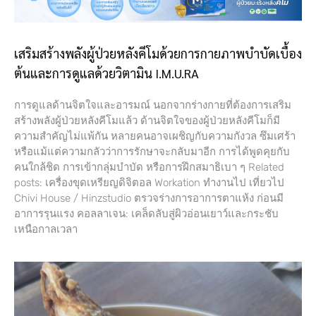
เสริมสร้างพลังผู้ป่วยหลังคีโมด้วยการกายภาพบำบัดเบื้อง
ต้นและการดูแลด้วยวิตามิน I.M.U.RA
การดูแลด้านจิตใจและอารมณ์ นอกจากร่างกายที่ต้องการเสริม
สร้างพลังผู้ป่วยหลังคีโมแล้ว ด้านจิตใจของผู้ป่วยหลังคีโมก็มี
ความสำคัญไม่แพ้กัน หลายคนอาจเผชิญกับความกังวล ซึมเศร้า
หรือแม้แต่ความกลัวว่าการรักษาจะกลับมาอีก การได้พูดคุยกับ
คนใกล้ชิด การเข้ากลุ่มบำบัด หรือการฝึกสมาธิเบา ๆ Related
posts: เครื่องขุดเหรียญดิจิตอล Workation ทำงานไป เที่ยวไป
Chivi House / Hinzstudio ตรวจร่างการอาการตาแห้ง ก่อนมี
อาการรุนแรง คอลลาเจน: เคล็ดลับสู่ผิวอ่อนเยาว์และกระชับ
เหนือกาลเวลา