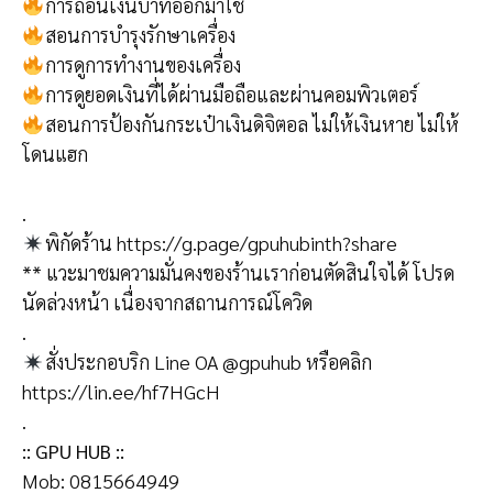
การถอนเงินบาทออกมาใช้
สอนการบำรุงรักษาเครื่อง
การดูการทำงานของเครื่อง
การดูยอดเงินที่ได้ผ่านมือถือและผ่านคอมพิวเตอร์
สอนการป้องกันกระเป๋าเงินดิจิตอล ไม่ให้เงินหาย ไม่ให้
โดนแฮก
.
พิกัดร้าน https://g.page/gpuhubinth?share
** แวะมาชมความมั่นคงของร้านเราก่อนตัดสินใจได้ โปรด
นัดล่วงหน้า เนื่องจากสถานการณ์โควิด
.
สั่งประกอบริก Line OA @gpuhub หรือคลิก
https://lin.ee/hf7HGcH
.
:: GPU HUB ::
Mob: 0815664949