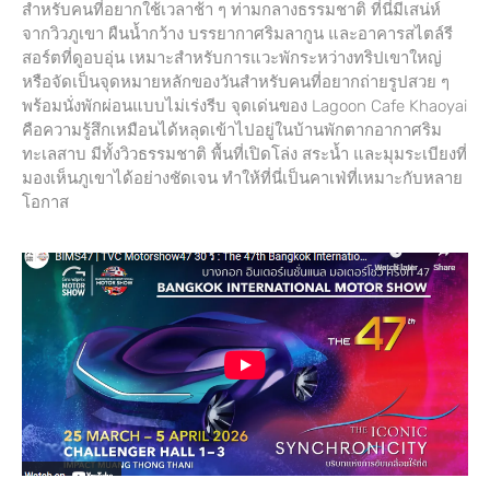
สำหรับคนที่อยากใช้เวลาช้า ๆ ท่ามกลางธรรมชาติ ที่นี่มีเสน่ห์
จากวิวภูเขา ผืนน้ำกว้าง บรรยากาศริมลากูน และอาคารสไตล์รี
สอร์ตที่ดูอบอุ่น เหมาะสำหรับการแวะพักระหว่างทริปเขาใหญ่
หรือจัดเป็นจุดหมายหลักของวันสำหรับคนที่อยากถ่ายรูปสวย ๆ
พร้อมนั่งพักผ่อนแบบไม่เร่งรีบ จุดเด่นของ Lagoon Cafe Khaoyai
คือความรู้สึกเหมือนได้หลุดเข้าไปอยู่ในบ้านพักตากอากาศริม
ทะเลสาบ มีทั้งวิวธรรมชาติ พื้นที่เปิดโล่ง สระน้ำ และมุมระเบียงที่
มองเห็นภูเขาได้อย่างชัดเจน ทำให้ที่นี่เป็นคาเฟ่ที่เหมาะกับหลาย
โอกาส