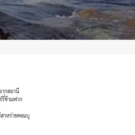
ญจากสถานี
รี่ข้ามฟาก
ช้สาหร่ายคอมบุ