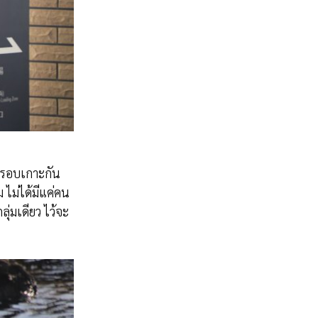
านรอบเกาะกัน
 ไม่ได้มีแค่คน
่มเดียว ไว้จะ