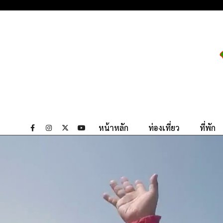
หน้าหลัก
ท่องเที่ยว
ที่พัก