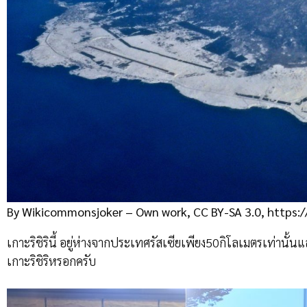
By Wikicommonsjoker – Own work, CC BY-SA 3.0, https
เกาะริชิรินี้ อยู่ห่างจากประเทศรัสเซียเพียง50กิโลเมตรเท่านั้น
เกาะริชิริหรอกครับ