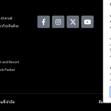
747คาเฟ่
ณควรไปเห็นด้วย
l and Resort
ack Packer
นซี่ จำกัด
ติดต่อ