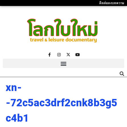
ติดต่อลงบทความ
xn-
-72c5ac3drf2cnk8b3g5
c4b1