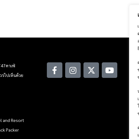
747คาเฟ่
ณควรไปเห็นด้วย
l and Resort
ack Packer