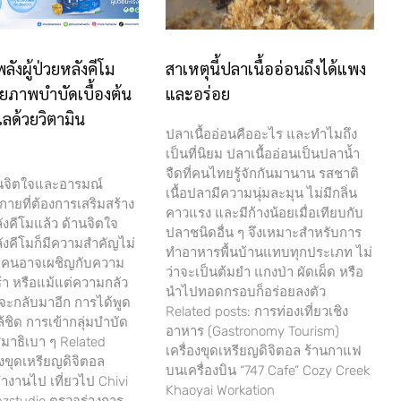
พลังผู้ป่วยหลังคีโม
สาเหตุนี้ปลาเนื้ออ่อนถึงได้แพง
ยภาพบำบัดเบื้องต้น
และอร่อย
ลด้วยวิตามิน
ปลาเนื้ออ่อนคืออะไร และทำไมถึง
เป็นที่นิยม ปลาเนื้ออ่อนเป็นปลาน้ำ
จืดที่คนไทยรู้จักกันมานาน รสชาติ
นจิตใจและอารมณ์
เนื้อปลามีความนุ่มละมุน ไม่มีกลิ่น
ายที่ต้องการเสริมสร้าง
คาวแรง และมีก้างน้อยเมื่อเทียบกับ
ลังคีโมแล้ว ด้านจิตใจ
ปลาชนิดอื่น ๆ จึงเหมาะสำหรับการ
ลังคีโมก็มีความสำคัญไม่
ทำอาหารพื้นบ้านแทบทุกประเภท ไม่
ยคนอาจเผชิญกับความ
ว่าจะเป็นต้มยำ แกงป่า ผัดเผ็ด หรือ
ร้า หรือแม้แต่ความกลัว
นำไปทอดกรอบก็อร่อยลงตัว
จะกลับมาอีก การได้พูด
Related posts: การท่องเที่ยวเชิง
้ชิด การเข้ากลุ่มบำบัด
อาหาร (Gastronomy Tourism)
มาธิเบา ๆ Related
เครื่องขุดเหรียญดิจิตอล ร้านกาแฟ
่องขุดเหรียญดิจิตอล
บนเครื่องบิน “747 Cafe” Cozy Creek
ำงานไป เที่ยวไป Chivi
Khaoyai Workation
nzstudio ตรวจร่างการ