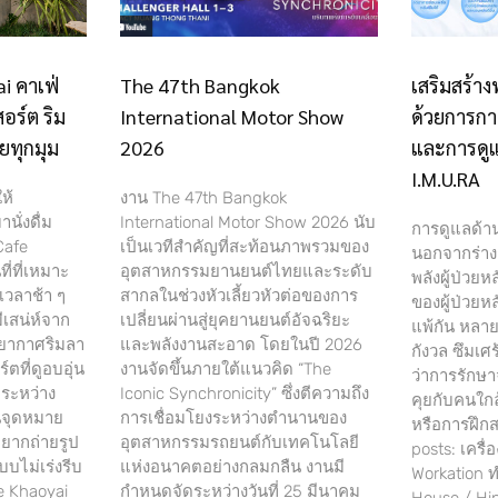
i คาเฟ่
The 47th Bangkok
เสริมสร้าง
อร์ต ริม
International Motor Show
ด้วยการกา
วยทุกมุม
2026
และการดูแ
I.M.U.RA
ห้
งาน The 47th Bangkok
ั่งดื่ม
International Motor Show 2026 นับ
การดูแลด้า
Cafe
เป็นเวทีสำคัญที่สะท้อนภาพรวมของ
นอกจากร่างก
ี่ที่เหมาะ
อุตสาหกรรมยานยนต์ไทยและระดับ
พลังผู้ป่วยห
เวลาช้า ๆ
สากลในช่วงหัวเลี้ยวหัวต่อของการ
ของผู้ป่วยห
ีเสน่ห์จาก
เปลี่ยนผ่านสู่ยุคยานยนต์อัจฉริยะ
แพ้กัน หลา
รรยากาศริมลา
และพลังงานสะอาด โดยในปี 2026
กังวล ซึมเศ
ตที่ดูอบอุ่น
งานจัดขึ้นภายใต้แนวคิด “The
ว่าการรักษา
ระหว่าง
Iconic Synchronicity” ซึ่งตีความถึง
คุยกับคนใกล
็นจุดหมาย
การเชื่อมโยงระหว่างตำนานของ
หรือการฝึกส
อยากถ่ายรูป
อุตสาหกรรมรถยนต์กับเทคโนโลยี
posts: เครื
บบไม่เร่งรีบ
แห่งอนาคตอย่างกลมกลืน งานมี
Workation ท
e Khaoyai
กำหนดจัดระหว่างวันที่ 25 มีนาคม
House / Hi