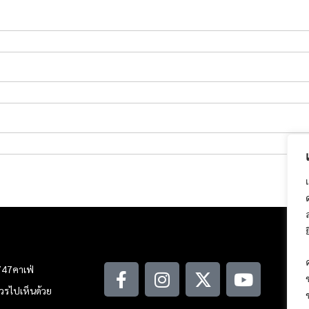
747คาเฟ่
ณควรไปเห็นด้วย