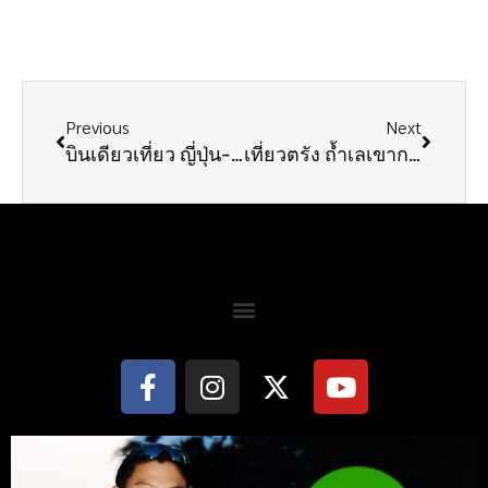
Previous
Next
บินเดียวเที่ยว ญี่ปุ่น-มาเก๊า ตอน3จบ
เที่ยวตรัง ถ้ำเลเขากอบ