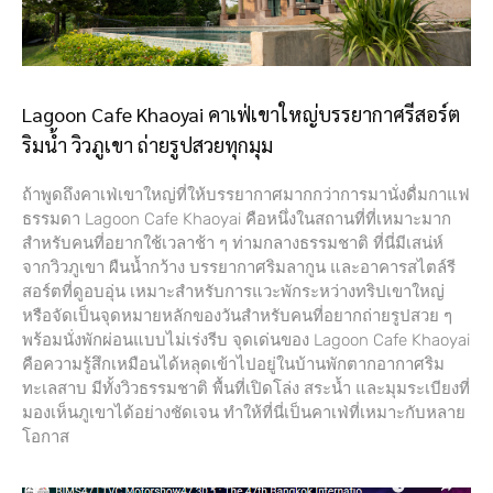
Lagoon Cafe Khaoyai คาเฟ่เขาใหญ่บรรยากาศรีสอร์ต
ริมน้ำ วิวภูเขา ถ่ายรูปสวยทุกมุม
ถ้าพูดถึงคาเฟ่เขาใหญ่ที่ให้บรรยากาศมากกว่าการมานั่งดื่มกาแฟ
ธรรมดา Lagoon Cafe Khaoyai คือหนึ่งในสถานที่ที่เหมาะมาก
สำหรับคนที่อยากใช้เวลาช้า ๆ ท่ามกลางธรรมชาติ ที่นี่มีเสน่ห์
จากวิวภูเขา ผืนน้ำกว้าง บรรยากาศริมลากูน และอาคารสไตล์รี
สอร์ตที่ดูอบอุ่น เหมาะสำหรับการแวะพักระหว่างทริปเขาใหญ่
หรือจัดเป็นจุดหมายหลักของวันสำหรับคนที่อยากถ่ายรูปสวย ๆ
พร้อมนั่งพักผ่อนแบบไม่เร่งรีบ จุดเด่นของ Lagoon Cafe Khaoyai
คือความรู้สึกเหมือนได้หลุดเข้าไปอยู่ในบ้านพักตากอากาศริม
ทะเลสาบ มีทั้งวิวธรรมชาติ พื้นที่เปิดโล่ง สระน้ำ และมุมระเบียงที่
มองเห็นภูเขาได้อย่างชัดเจน ทำให้ที่นี่เป็นคาเฟ่ที่เหมาะกับหลาย
โอกาส