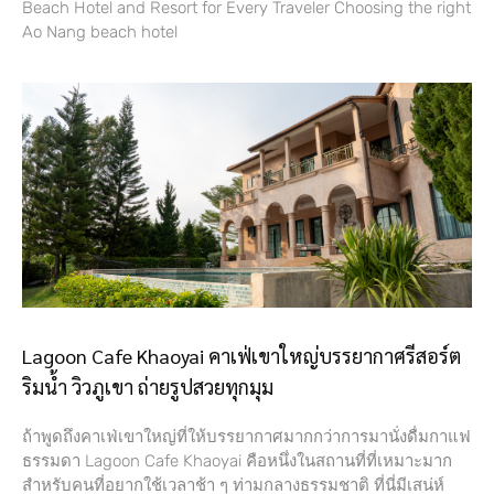
Beach Hotel and Resort for Every Traveler Choosing the right
Ao Nang beach hotel
Lagoon Cafe Khaoyai คาเฟ่เขาใหญ่บรรยากาศรีสอร์ต
ริมน้ำ วิวภูเขา ถ่ายรูปสวยทุกมุม
ถ้าพูดถึงคาเฟ่เขาใหญ่ที่ให้บรรยากาศมากกว่าการมานั่งดื่มกาแฟ
ธรรมดา Lagoon Cafe Khaoyai คือหนึ่งในสถานที่ที่เหมาะมาก
สำหรับคนที่อยากใช้เวลาช้า ๆ ท่ามกลางธรรมชาติ ที่นี่มีเสน่ห์