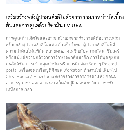
เสริมสร้างพลังผู้ป่วยหลังคีโมด้วยการกายภาพบำบัดเบื้อง
ต้นและการดูแลด้วยวิตามิน I.M.U.RA
การดูแลด้านจิตใจและอารมณ์ นอกจากร่างกายที่ต้องการเสริม
สร้างพลังผู้ป่วยหลังคีโมแล้ว ด้านจิตใจของผู้ป่วยหลังคีโมก็มี
ความสำคัญไม่แพ้กัน หลายคนอาจเผชิญกับความกังวล ซึมเศร้า
หรือแม้แต่ความกลัวว่าการรักษาจะกลับมาอีก การได้พูดคุยกับ
คนใกล้ชิด การเข้ากลุ่มบำบัด หรือการฝึกสมาธิเบา ๆ Related
posts: เครื่องขุดเหรียญดิจิตอล Workation ทำงานไป เที่ยวไป
Chivi House / Hinzstudio ตรวจร่างการอาการตาแห้ง ก่อนมี
อาการรุนแรง คอลลาเจน: เคล็ดลับสู่ผิวอ่อนเยาว์และกระชับ
เหนือกาลเวลา