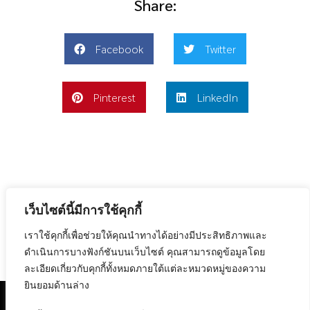
Share:
Facebook
Twitter
Pinterest
LinkedIn
เว็บไซต์นี้มีการใช้คุกกี้
Previous
Next
เราใช้คุกกี้เพื่อช่วยให้คุณนำทางได้อย่างมีประสิทธิภาพและ
ไออุ่นจากพี่ให้น้อง โรงเรียนบ้านแม่ตอละ แม่ฮ่องสอน ตอนจบ
เมืองมัลลิกา-มัลดีฟส์น้ำจืดเมืองไทย
ดำเนินการบางฟังก์ชันบนเว็บไซต์ คุณสามารถดูข้อมูลโดย
ละเอียดเกี่ยวกับคุกกี้ทั้งหมดภายใต้แต่ละหมวดหมู่ของความ
ยินยอมด้านล่าง