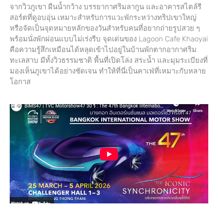
จากวิวภูเขา ผืนน้ำกว้าง บรรยากาศริมลากูน และอาคารสไตล์รี
สอร์ตที่ดูอบอุ่น เหมาะสำหรับการแวะพักระหว่างทริปเขาใหญ่
หรือจัดเป็นจุดหมายหลักของวันสำหรับคนที่อยากถ่ายรูปสวย ๆ
พร้อมนั่งพักผ่อนแบบไม่เร่งรีบ จุดเด่นของ Lagoon Cafe Khaoyai
คือความรู้สึกเหมือนได้หลุดเข้าไปอยู่ในบ้านพักตากอากาศริม
ทะเลสาบ มีทั้งวิวธรรมชาติ พื้นที่เปิดโล่ง สระน้ำ และมุมระเบียงที่
มองเห็นภูเขาได้อย่างชัดเจน ทำให้ที่นี่เป็นคาเฟ่ที่เหมาะกับหลาย
โอกาส