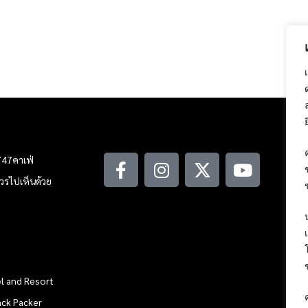
747คาเฟ่
ณควรไปเห็นด้วย
l and Resort
ack Packer