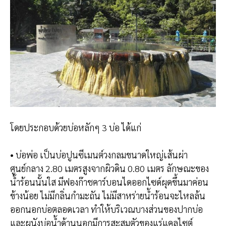
โดยประกอบด้วยบ่อหลักๆ 3 บ่อ ได้แก่
• บ่อพ่อ เป็นบ่อปูนซีเมนต์วงกลมขนาดใหญ่เส้นผ่า
ศูนย์กลาง 2.80 เมตรสูงจากผิวดิน 0.80 เมตร ลักษณะของ
น้ำร้อนนั้นใส มีฟองก๊าชคาร์บอนไดออกไซด์ผุดขึ้นมาค่อน
ข้างน้อย ไม่มีกลิ่นกำมะถัน ไม่มีสาหร่ายน้ำร้อนจะไหลล้น
ออกนอกบ่อตลอดเวลา ทำให้บริเวณบางส่วนของปากบ่อ
และผนังบ่อน้ำด้านนอกมีการสะสมตัวของแร่แคลไซต์