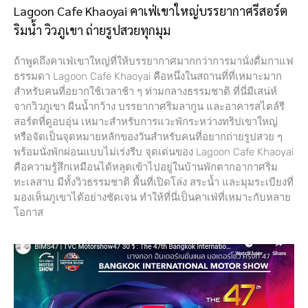
Lagoon Cafe Khaoyai คาเฟ่เขาใหญ่บรรยากาศรีสอร์ต
ริมน้ำ วิวภูเขา ถ่ายรูปสวยทุกมุม
ถ้าพูดถึงคาเฟ่เขาใหญ่ที่ให้บรรยากาศมากกว่าการมานั่งดื่มกาแฟ
ธรรมดา Lagoon Cafe Khaoyai คือหนึ่งในสถานที่ที่เหมาะมาก
สำหรับคนที่อยากใช้เวลาช้า ๆ ท่ามกลางธรรมชาติ ที่นี่มีเสน่ห์
จากวิวภูเขา ผืนน้ำกว้าง บรรยากาศริมลากูน และอาคารสไตล์รี
สอร์ตที่ดูอบอุ่น เหมาะสำหรับการแวะพักระหว่างทริปเขาใหญ่
หรือจัดเป็นจุดหมายหลักของวันสำหรับคนที่อยากถ่ายรูปสวย ๆ
พร้อมนั่งพักผ่อนแบบไม่เร่งรีบ จุดเด่นของ Lagoon Cafe Khaoyai
คือความรู้สึกเหมือนได้หลุดเข้าไปอยู่ในบ้านพักตากอากาศริม
ทะเลสาบ มีทั้งวิวธรรมชาติ พื้นที่เปิดโล่ง สระน้ำ และมุมระเบียงที่
มองเห็นภูเขาได้อย่างชัดเจน ทำให้ที่นี่เป็นคาเฟ่ที่เหมาะกับหลาย
โอกาส