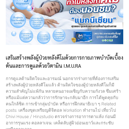
เสริมสร้างพลังผู้ป่วยหลังคีโมด้วยการกายภาพบำบัดเบื้อง
ต้นและการดูแลด้วยวิตามิน I.M.U.RA
การดูแลด้านจิตใจและอารมณ์ นอกจากร่างกายที่ต้องการเสริม
สร้างพลังผู้ป่วยหลังคีโมแล้ว ด้านจิตใจของผู้ป่วยหลังคีโมก็มี
ความสำคัญไม่แพ้กัน หลายคนอาจเผชิญกับความกังวล ซึมเศร้า
หรือแม้แต่ความกลัวว่าการรักษาจะกลับมาอีก การได้พูดคุยกับ
คนใกล้ชิด การเข้ากลุ่มบำบัด หรือการฝึกสมาธิเบา ๆ Related
posts: เครื่องขุดเหรียญดิจิตอล Workation ทำงานไป เที่ยวไป
Chivi House / Hinzstudio ตรวจร่างการอาการตาแห้ง ก่อนมี
อาการรุนแรง คอลลาเจน: เคล็ดลับสู่ผิวอ่อนเยาว์และกระชับ