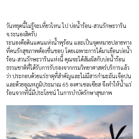
วันหยุดนี้ไม่รู้จะเที่ยวไหน ไป บ่อน้ำร้อน-สวนรักษะวาริน
จ.ระนองสิครับ
ระนองคือดินแดนแห่งน้ำพุร้อน และเป็นจุดหมายปลายทาง
ที่คนรักสุขภาพต้องชื่นชอบ โดยเฉพาะการได้มาเยือนบ่อน้ำ
ร้อน-สวนรักษะวารินแห่งนี้ คุณจะได้สัมผัสกับบ่อน้ำร้อน
ธรรมชาติที่ได้รับการรับรองจากกรมวิทยาศาสตร์บริการแล้ว
ว่า ประกอบด้วยแร่ธาตุที่สำคัญและไม่มีสารกำมะถันเจือปน
และด้วยอุณหภูมิประมาณ 65 องศาเซลเซียส จึงทำให้น้ำแร่
ร้อนจากที่นี่มีประโยชน์ ในการบำบัดรักษาสุขภาพ