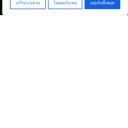
แก้ไขบางส่วน
ไม่ยอมรับเลย
ยอมรับทั้งหมด
สงวนลิขสิทธิ์ © 2568 : บริษัท อิทธิภัทร เอเจนซี่ จำกัด
ติดต่อลงบทความ