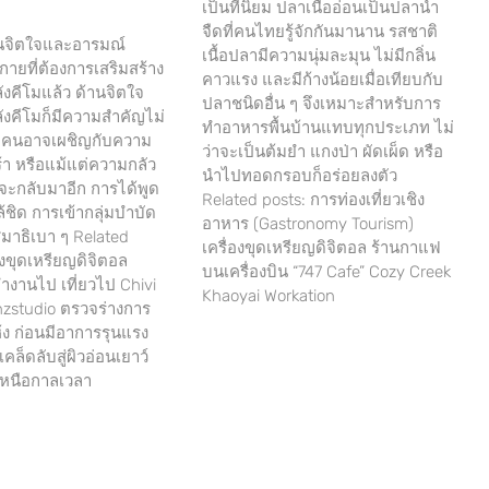
เป็นที่นิยม ปลาเนื้ออ่อนเป็นปลาน้ำ
จืดที่คนไทยรู้จักกันมานาน รสชาติ
นจิตใจและอารมณ์
เนื้อปลามีความนุ่มละมุน ไม่มีกลิ่น
ายที่ต้องการเสริมสร้าง
คาวแรง และมีก้างน้อยเมื่อเทียบกับ
ลังคีโมแล้ว ด้านจิตใจ
ปลาชนิดอื่น ๆ จึงเหมาะสำหรับการ
ลังคีโมก็มีความสำคัญไม่
ทำอาหารพื้นบ้านแทบทุกประเภท ไม่
ยคนอาจเผชิญกับความ
ว่าจะเป็นต้มยำ แกงป่า ผัดเผ็ด หรือ
ร้า หรือแม้แต่ความกลัว
นำไปทอดกรอบก็อร่อยลงตัว
จะกลับมาอีก การได้พูด
Related posts: การท่องเที่ยวเชิง
้ชิด การเข้ากลุ่มบำบัด
อาหาร (Gastronomy Tourism)
มาธิเบา ๆ Related
เครื่องขุดเหรียญดิจิตอล ร้านกาแฟ
่องขุดเหรียญดิจิตอล
บนเครื่องบิน “747 Cafe” Cozy Creek
ำงานไป เที่ยวไป Chivi
Khaoyai Workation
nzstudio ตรวจร่างการ
ง ก่อนมีอาการรุนแรง
คล็ดลับสู่ผิวอ่อนเยาว์
หนือกาลเวลา