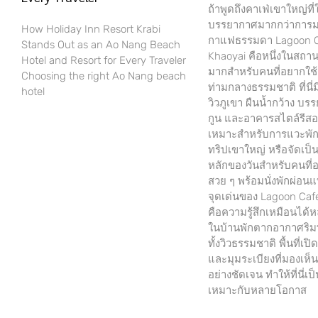
ถ้าพูดถึงคาเฟ่เขาใหญ่ที่ใ
บรรยากาศมากกว่าการมาน
How Holiday Inn Resort Krabi
กาแฟธรรมดา Lagoon 
Stands Out as an Ao Nang Beach
Khaoyai คือหนึ่งในสถานท
Hotel and Resort for Every Traveler
มากสำหรับคนที่อยากใช้
Choosing the right Ao Nang beach
ท่ามกลางธรรมชาติ ที่นี่ม
hotel
วิวภูเขา ผืนน้ำกว้าง บ
กูน และอาคารสไตล์รีสอร์
เหมาะสำหรับการแวะพัก
ทริปเขาใหญ่ หรือจัดเป
หลักของวันสำหรับคนที่
สวย ๆ พร้อมนั่งพักผ่อนแ
จุดเด่นของ Lagoon Caf
คือความรู้สึกเหมือนได้หล
ในบ้านพักตากอากาศริม
ทั้งวิวธรรมชาติ พื้นที่เปิ
และมุมระเบียงที่มองเห็น
อย่างชัดเจน ทำให้ที่นี่เป็
เหมาะกับหลายโอกาส