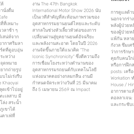
ห้
งาน The 47th Bangkok
ั่งดื่ม
International Motor Show 2026 นับ
การดูแลด้า
Cafe
เป็นเวทีสำคัญที่สะท้อนภาพรวมของ
นอกจากร่างก
ี่ที่เหมาะ
อุตสาหกรรมยานยนต์ไทยและระดับ
พลังผู้ป่วยห
เวลาช้า ๆ
สากลในช่วงหัวเลี้ยวหัวต่อของการ
ของผู้ป่วยห
ีเสน่ห์จาก
เปลี่ยนผ่านสู่ยุคยานยนต์อัจฉริยะ
แพ้กัน หลา
รรยากาศริมลา
และพลังงานสะอาด โดยในปี 2026
กังวล ซึมเศ
ตที่ดูอบอุ่น
งานจัดขึ้นภายใต้แนวคิด “The
ว่าการรักษา
ระหว่าง
Iconic Synchronicity” ซึ่งตีความถึง
คุยกับคนใกล
็นจุดหมาย
การเชื่อมโยงระหว่างตำนานของ
หรือการฝึกส
อยากถ่ายรูป
อุตสาหกรรมรถยนต์กับเทคโนโลยี
posts: เครื
บบไม่เร่งรีบ
แห่งอนาคตอย่างกลมกลืน งานมี
Workation ท
e Khaoyai
กำหนดจัดระหว่างวันที่ 25 มีนาคม
House / Hi
ุดเข้าไปอยู่
ถึง 5 เมษายน 2569 ณ Impact
อาการตาแห้
ทะเลสาบ มี
คอลลาเจน: เ
ดโล่ง สระน้ำ
และกระชับเ
ภูเขาได้
นคาเฟ่ที่